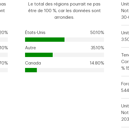
pas
Le total des régions pourrait ne pas
Uni
ont
être de 100 %, car les données sont
Not
arrondies.
30-
.20%
États-Unis
50.10%
Uni
3.5
.10%
Autre
35.10%
Ten
Cor
.70%
Canada
14.80%
% 1
For
5.4
Uni
Not
203