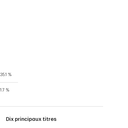
35.1 %
1.7 %
Dix principaux titres