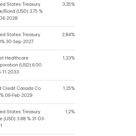
ted States Treasury
3,35%
e/Bond (USD) 3.75 %
04-2028
ted States Treasury
2,84%
0% 30-Sep-2027
et Healthcare
1,33%
poration (USD) 6.00
5-11-2033
d Credit Canada Co
1,25%
4% 09-Feb-2029
ted States Treasury
1,2%
e (USD) 3.88 % 31-03-
1