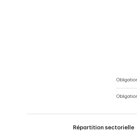
End of interactive chart.
Obligatio
Obligati
Répartition sectorielle