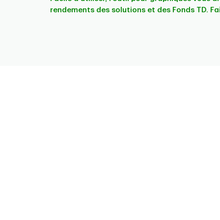
rendements des solutions et des Fonds TD. Fa
Chart
Pie chart with 4 slices.
This is a portfolio analysis pie chart