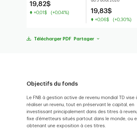
au 5 août 2026
19,82$
19,83$
Valeur accrue
+0,01$
(+0,04%)
Valeur accrue
+0,06$
(+0,30%)
Télécharger PDF
Partager
Objectifs du fonds
Le FNB à gestion active de revenu mondial TD vise 
réaliser un revenu, tout en préservant le capital, en
investissant principalement dans des titres à reven
fixe d’émetteurs situés partout dans le monde, ou 
obtenant une exposition à ces titres.