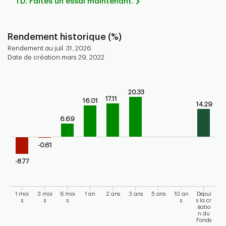
TD. Faites un essai maintenant.
Rendement historique (%)
Rendement au juil. 31, 2026
Date de création mars 29, 2022
Chart
Bar chart with 9 bars.
20.33
17.11
Bar chart for historical performance of the fund
16.01
14.29
The chart has 1 X axis displaying categories.
6.69
The chart has 1 Y axis displaying values. Range: -20 to 30.
-0.61
-8.77
1 moi
3 moi
6 moi
1 an
2 ans
3 ans
5 ans
10 an
Depui
s
s
s
s
s la cr
éatio
n du
Fonds