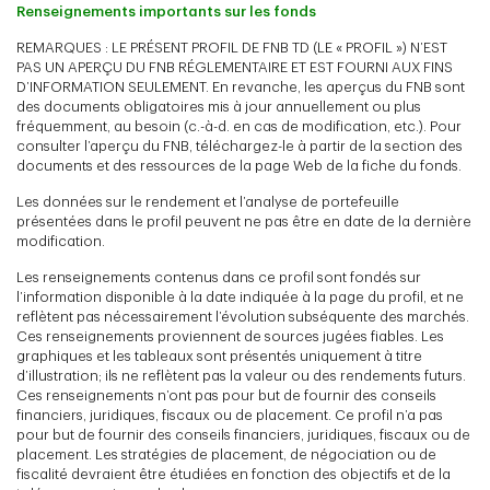
Renseignements importants sur les fonds
REMARQUES : LE PRÉSENT PROFIL DE FNB TD (LE « PROFIL ») N’EST
PAS UN APERÇU DU FNB RÉGLEMENTAIRE ET EST FOURNI AUX FINS
D’INFORMATION SEULEMENT. En revanche, les aperçus du FNB sont
des documents obligatoires mis à jour annuellement ou plus
fréquemment, au besoin (c.-à-d. en cas de modification, etc.). Pour
consulter l’aperçu du FNB, téléchargez-le à partir de la section des
documents et des ressources de la page Web de la fiche du fonds.
Les données sur le rendement et l’analyse de portefeuille
présentées dans le profil peuvent ne pas être en date de la dernière
modification.
Les renseignements contenus dans ce profil sont fondés sur
l’information disponible à la date indiquée à la page du profil, et ne
reflètent pas nécessairement l’évolution subséquente des marchés.
Ces renseignements proviennent de sources jugées fiables. Les
graphiques et les tableaux sont présentés uniquement à titre
d’illustration; ils ne reflètent pas la valeur ou des rendements futurs.
Ces renseignements n’ont pas pour but de fournir des conseils
financiers, juridiques, fiscaux ou de placement. Ce profil n’a pas
pour but de fournir des conseils financiers, juridiques, fiscaux ou de
placement. Les stratégies de placement, de négociation ou de
fiscalité devraient être étudiées en fonction des objectifs et de la