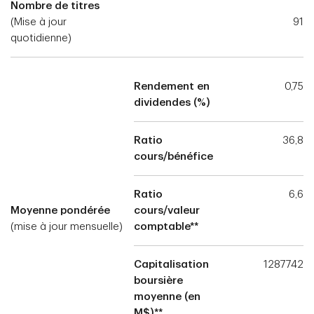
Nombre de titres
(Mise à jour
91
quotidienne)
Rendement en
0,75
dividendes (%)
Ratio
36,8
cours/bénéfice
Ratio
6,6
Moyenne pondérée
cours/valeur
(mise à jour mensuelle)
comptable**
Capitalisation
1287742
boursière
moyenne (en
M$)**