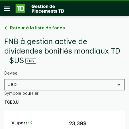
Passer au contenu principal
Ouvrir
Retour à la liste de fonds
FNB à gestion active de
dividendes bonifiés mondiaux TD
- $US
FNB
Devise
USD
Symbole boursier
TGED.U
VL/part
23,39$