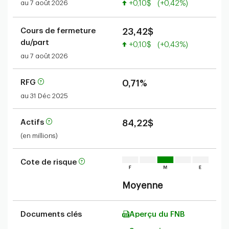
Valeur accrue
au 7 août 2026
+0,10$
(+0,42%)
Cours de fermeture
23,42$
du/part
Valeur accrue
+0,10$
(+0,43%)
au 7 août 2026
RFG
0,71%
au 31 Déc 2025
Actifs
84,22$
(en millions)
Cote de risque
Moyenne
Documents clés
Aperçu du FNB