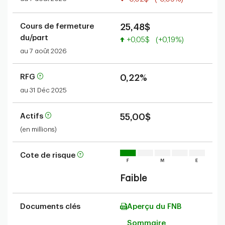
Cours de fermeture
25,48$
du/part
Valeur accrue
+0,05$
(+0,19%)
au 7 août 2026
RFG
0,22%
au 31 Déc 2025
Actifs
55,00$
(en millions)
Cote de risque
Faible
Documents clés
Aperçu du FNB
Sommaire