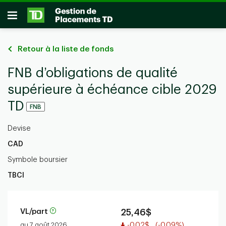
Passer au contenu principal
Ouvrir
Retour à la liste de fonds
FNB d’obligations de qualité
supérieure à échéance cible 2029
TD
FNB
Devise
CAD
Symbole boursier
TBCI
VL/part
25,46$
Valeur réduite
au 7 août 2026
-0,02$
(-0,09%)