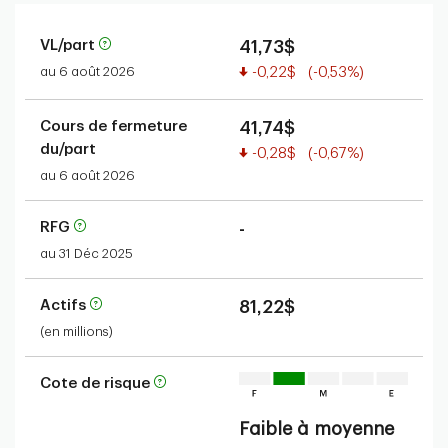
VL/part
41,73$
Valeur réduite
au 6 août 2026
-0,22$
(-0,53%)
Cours de fermeture
41,74$
du/part
Valeur réduite
-0,28$
(-0,67%)
au 6 août 2026
RFG
-
au 31 Déc 2025
Actifs
81,22$
(en millions)
Cote de risque
Faible à moyenne