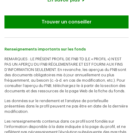
Trouver un conseiller
Renseignements importants sur les fonds
REMARQUES : LE PRÉSENT PROFIL DE FNB TD (LE « PROFIL ») N’EST
PAS UN APERÇU DU FNB RÉGLEMENTAIRE ET EST FOURNI AUX FINS
D’INFORMATION SEULEMENT. En revanche, les aperçus du FNB sont
des documents obligatoires mis à jour annuellement ou plus
fréquemment, au besoin (c.-à-d. en cas de modification, etc.). Pour
consulter l’aperçu du FNB, téléchargez-le à partir de la section des
documents et des ressources de la page Web de la fiche du fonds.
Les données sur le rendement et l’analyse de portefeuille
présentées dans le profil peuvent ne pas être en date de la dernière
modification.
Les renseignements contenus dans ce profil sont fondés sur
l’information disponible à la date indiquée à la page du profil, et ne
reflètent pas nécessairement l’évolution subséquente des marchés.