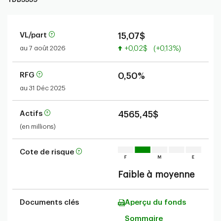
VL/part
15,07$
Valeur accrue
au 7 août 2026
+0,02$
(+0,13%)
RFG
0,50%
au 31 Déc 2025
Actifs
4565,45$
(en millions)
Cote de risque
Faible à moyenne
Documents clés
Aperçu du fonds
Sommaire