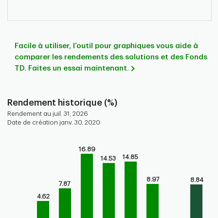
Facile à utiliser, l’outil pour graphiques vous aide à
comparer les rendements des solutions et des Fonds
TD. Faites un essai maintenant.
Rendement historique (%)
Rendement au juil. 31, 2026
Date de création janv. 30, 2020
Chart
16.89
Bar chart with 9 bars.
14.85
14.53
Bar chart for historical performance of the fund
The chart has 1 X axis displaying categories.
8.97
8.84
7.87
The chart has 1 Y axis displaying values. Range: -5 to 20.
4.62