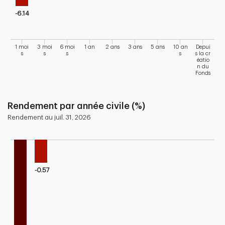
-6.14
1 moi
3 moi
6 moi
1 an
2 ans
3 ans
5 ans
10 an
Depui
s
s
s
s
s la cr
éatio
n du
Fonds
End of interactive chart.
Rendement par année civile (%)
Rendement au juil. 31, 2026
Chart
Bar chart with 10 bars.
Bar chart for calendar performance of the fund
-0.57
The chart has 1 X axis displaying categories.
The chart has 1 Y axis displaying values. Range: -3 to 0.