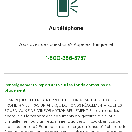
Au téléphone
Vous avez des questions? Appelez BanqueTel.
1-800-386-3757
Renseignements importants sur les fonds communs de
placement
REMARQUES : LE PRÉSENT PROFIL DE FONDS MUTUELS TD (LE «
PROFIL ») N’EST PAS UN APERÇU DU FONDS RÉGLEMENTAIRE ET EST
FOURNI AUX FINS D’INFORMATION SEULEMENT. En revanche, les
aperçus du fonds sont des documents obligatoires mis à jour
annuellement ou plus fréquemment, au besoin (c.-à-d. en cas de
modification, etc.). Pour consulter l’aperçu du fonds, téléchargez-le
à partir de la section des documents et des ressources de la page