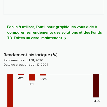
Facile à utiliser, l’outil pour graphiques vous aide à
comparer les rendements des solutions et des Fonds
TD. Faites un essai maintenant.
Rendement historique (%)
Rendement au juil. 31, 2026
Date de création sept. 17, 2024
Chart
-0.11
Bar chart with 9 bars.
-0.25
-1.11
Bar chart for historical performance of the fund
The chart has 1 X axis displaying categories.
The chart has 1 Y axis displaying values. Range: -8 to 0.
-4.02