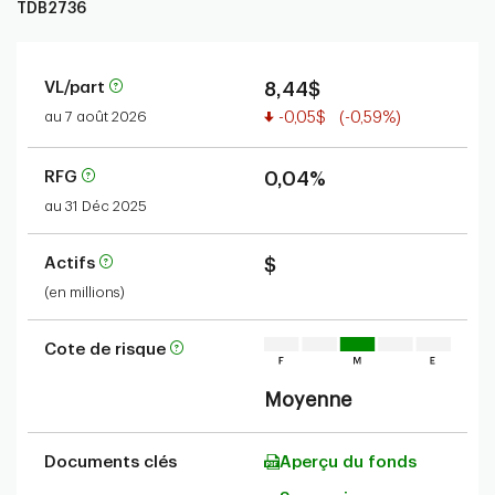
TDB2736
VL/part
8,44$
Valeur réduite
au 7 août 2026
-0,05$
(-0,59%)
RFG
0,04%
au 31 Déc 2025
Actifs
$
(en millions)
Cote de risque
Moyenne
Documents clés
Aperçu du fonds