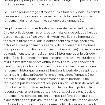
Les dix principaux placements peuvent changer compte tenu des
opérations en cours dans le fonds.
Le RFG en pourcentage est fondé sur les frais réels indiqués dans le
plus récent rapport annuel ou semestriel de la direction sur le
rendement du fonds, exprimés sur une base annualisée.
Les placements dans les fonds communs de placement peuvent
être assortis de commissions, de commissions de suivi, de frais de
gestion et d’autres frais. Avant d’investir, veuillez lire l’aperçu du
fonds et le prospectus, car ils contiennent des renseignements
détaillés sur les placements. Les taux de rendement mentionnés
(sauf pour chacun des fonds du marché monétaire) correspondent
au rendement total annuel composé historique pour la période
indiquée et ils tiennent compte des variations de la valeur des parts
et du réinvestissement des distributions. Les taux de rendement
mentionnés pour les fonds du marché monétaire correspondent au
rendement historique annualisé basé sur la période de sept jours
terminée à la date précisée (le rendement effectif annualisé est
obtenu en capitalisant le rendement de cette période); il ne
représente pas le rendement réel pour un an. Les frais de vente, de
rachat et de distribution, les frais facultatifs et les impôts sur le
revenu payables par tout porteur de parts, qui auraient réduit le
rendement, ne sont pas pris en compte. Les fonds communs de
placement ne sont pas assurés par la Société d’assurance-dépôts
du Canada ni par un autre organisme public d’assurance-dépôts.