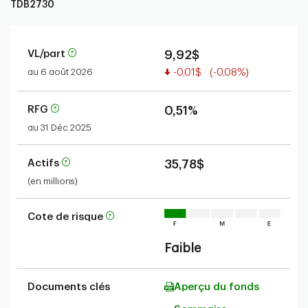
TDB2730
VL/part
9,92$
Valeur réduite
au 6 août 2026
-0,01$
(-0,08%)
RFG
0,51%
au 31 Déc 2025
Actifs
35,78$
(en millions)
Cote de risque
Faible
Documents clés
Aperçu du fonds