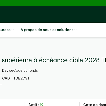
ources
À propos de nous et solutions
é supérieure à échéance cible 2028 T
Devise
Code du fonds
CAD
TDB2731
Actifs
Cote de ris