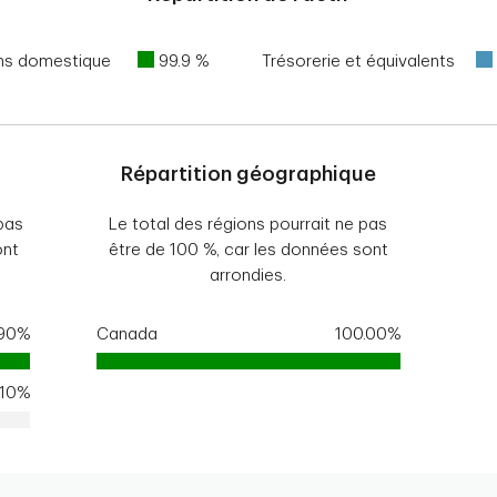
ons domestique
99.9 %
Trésorerie et équivalents
Répartition géographique
pas
Le total des régions pourrait ne pas
ont
être de 100 %, car les données sont
arrondies.
.90%
Canada
100.00%
.10%