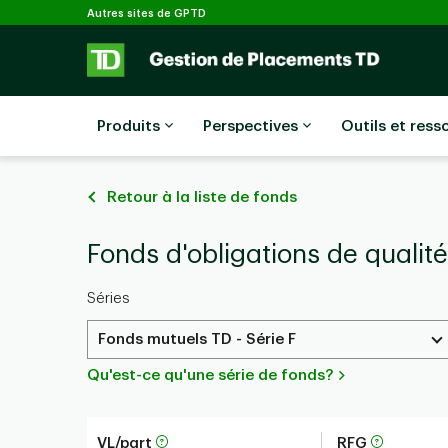
Sélectionné
Passer au contenu principal
Autres sites de GPTD
Produits
Perspectives
Outils et ress
Retour à la liste de fonds
Fonds d'obligations de qualit
Séries
Fonds mutuels TD - Série F
Qu'est-ce qu'une série de fonds?
VL/part
RFG