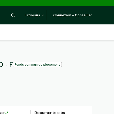
Recherche
Français
Connexion – Conseiller
D - F
Fonds commun de placement
que
Documents clés