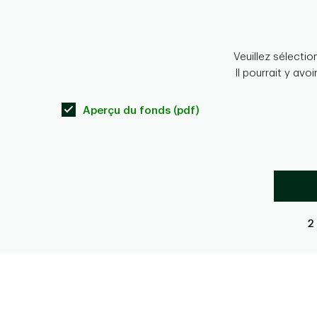
Veuillez sélecti
Il pourrait y avo
Aperçu du fonds (pdf)
2