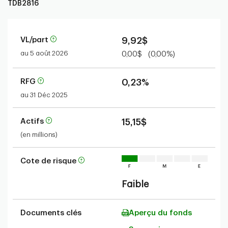
TDB2816
VL/part
9,92$
au 5 août 2026
0,00$
(0,00%)
RFG
0,23%
au 31 Déc 2025
Actifs
15,15$
(en millions)
Cote de risque
Faible
Documents clés
Aperçu du fonds