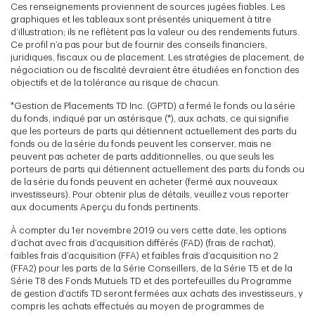
Ces renseignements proviennent de sources jugées fiables. Les
graphiques et les tableaux sont présentés uniquement à titre
d’illustration; ils ne reflètent pas la valeur ou des rendements futurs.
Ce profil n’a pas pour but de fournir des conseils financiers,
juridiques, fiscaux ou de placement. Les stratégies de placement, de
négociation ou de fiscalité devraient être étudiées en fonction des
objectifs et de la tolérance au risque de chacun.
*Gestion de Placements TD Inc. (GPTD) a fermé le fonds ou la série
du fonds, indiqué par un astérisque (*), aux achats, ce qui signifie
que les porteurs de parts qui détiennent actuellement des parts du
fonds ou de la série du fonds peuvent les conserver, mais ne
peuvent pas acheter de parts additionnelles, ou que seuls les
porteurs de parts qui détiennent actuellement des parts du fonds ou
de la série du fonds peuvent en acheter (fermé aux nouveaux
investisseurs). Pour obtenir plus de détails, veuillez vous reporter
aux documents Aperçu du fonds pertinents.
À compter du 1er novembre 2019 ou vers cette date, les options
d’achat avec frais d’acquisition différés (FAD) (frais de rachat),
faibles frais d’acquisition (FFA) et faibles frais d’acquisition no 2
(FFA2) pour les parts de la Série Conseillers, de la Série T5 et de la
Série T8 des Fonds Mutuels TD et des portefeuilles du Programme
de gestion d’actifs TD seront fermées aux achats des investisseurs, y
compris les achats effectués au moyen de programmes de