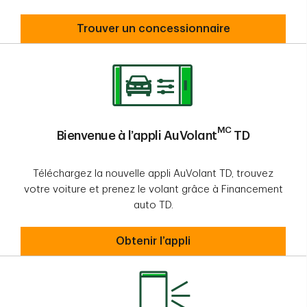
Visiter un concessionnaire
Trouver un concessionnaire
MC
Bienvenue à l’appli AuVolant
TD
Téléchargez la nouvelle appli AuVolant TD, trouvez
votre voiture et prenez le volant grâce à Financement
auto TD.
Bienvenue à l’appli AuVolantMC TD
Obtenir l’appli