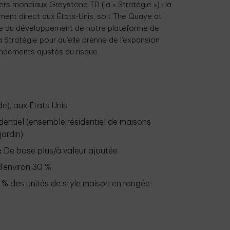
ers mondiaux Greystone TD (la « Stratégie ») : la
ment direct aux États-Unis, soit The Quaye at
tie du développement de notre plateforme de
a Stratégie pour qu’elle prenne de l’expansion
endements ajustés au risque.
e), aux États-Unis
dentiel (ensemble résidentiel de maisons
jardin)
:
De base plus/à valeur ajoutée
d’environ 30 %
1 % des unités de style maison en rangée