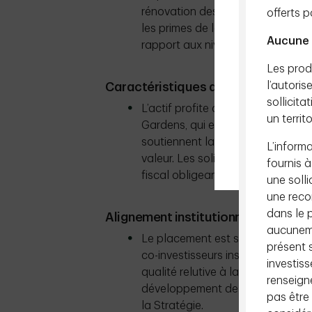
rénovation des unités et à l’amé
offerts 
les primes de loyer, mais les un
Aucune 
rapport aux niveaux de revenu loc
Les produ
l’autoris
Caractéristiques défensives de l’a
sollicit
L’actif profite de son emplacem
un territ
Gardens, qui est restreint sur le p
soutiennent la croissance des loy
L’informa
valeur. Les solides facteurs dém
fournis à
fiscal obligeant de la Floride co
une solli
une reco
dans le p
Alignement institutionnel et conven
aucuneme
Le placement est soutenu par un 
présent s
co-investisseurs institutionnels d
investiss
qualité relutive à la diversificatio
renseign
développement de la plateforme 
pas être
la Stratégie.