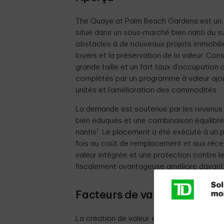
The Quaye at Palm Beach Gardens est un en
situé dans un sous-marché bien nanti du sud 
obstacles à de nouveaux projets immobili
loyers et la préservation de la valeur. Con
grande taille et un fort taux d’occupation 
complétés par un programme à valeur ajout
unités et l’amélioration des commodités.
La demande est soutenue par les revenus 
bien éduqués et une combinaison équilibrée
1
nantis
. Le placement a été exécuté à un pri
fois au coût de remplacement et aux réce
valeur intégrée et une protection contre 
fiscalement avantageuse améliore davant
Facteurs de valeur et mesur
La création de valeur est alimentée par u