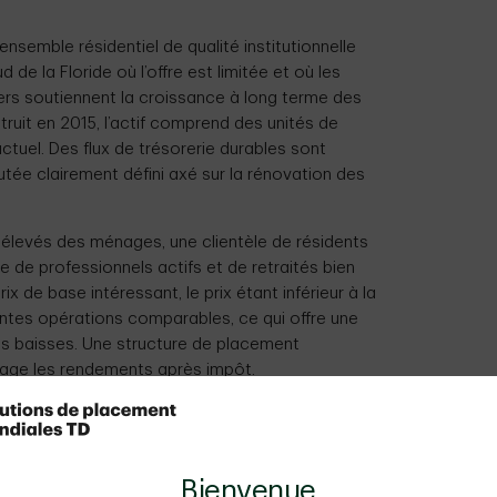
semble résidentiel de qualité institutionnelle
de la Floride où l’offre est limitée et où les
ers soutiennent la croissance à long terme des
struit en 2015, l’actif comprend des unités de
actuel. Des flux de trésorerie durables sont
ée clairement défini axé sur la rénovation des
élevés des ménages, une clientèle de résidents
 de professionnels actifs et de retraités bien
x de base intéressant, le prix étant inférieur à la
ntes opérations comparables, ce qui offre une
les baisses. Une structure de placement
age les rendements après impôt.
es d’atténuation des risques
Bienvenue
n programme ciblé de rénovation et