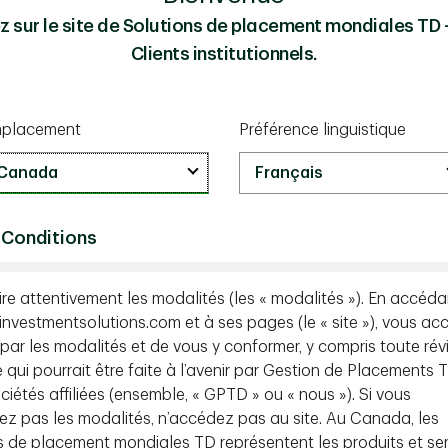
les initiatives mises en oeuvre pour des actifs
z sur le site de Solutions de placement mondiales TD
venu net d’exploitation (RNE) et l’obtention
Clients institutionnels.
ié, soit des maisons en rangée avec garages à
 plus élevé axés sur la famille, ce qui favorise
des flux de trésorerie plus faible. Ces facteurs
lation et del’emploi, la relocalisation
placement
Préférence linguistique
ffre limitée.
nue par de solides flux de trésorerie actuels et
’acquisition. Une structure prudente du capital
’une gestion active du risque de taux d’intérêt
 Conditions
boration avec un partenaire d’exploitation
ue des co-investisseurs institutionnels de grande
lire attentivement les modalités (les « modalités »). En accéda
investmentsolutions.com et à ses pages (le « site »), vous ac
é par les modalités et de vous y conformer, y compris toute rév
s du placement
e qui pourrait être faite à l’avenir par Gestion de Placements T
ciétés affiliées (ensemble, « GPTD » ou « nous »). Si vous
 de valeur
ez pas les modalités, n’accédez pas au site. Au Canada, les
e vers la croissance du RNE grâce à la
s de placement mondiales TD représentent les produits et se