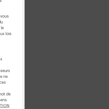
s
 vous
du
 le
ux lois
ux
sseurs
te ne
 ces
chat de
 sens
PTION