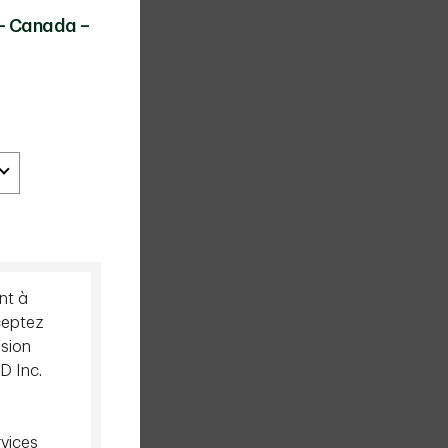
 – Canada –
nt à
ceptez
ision
D Inc.
rvices