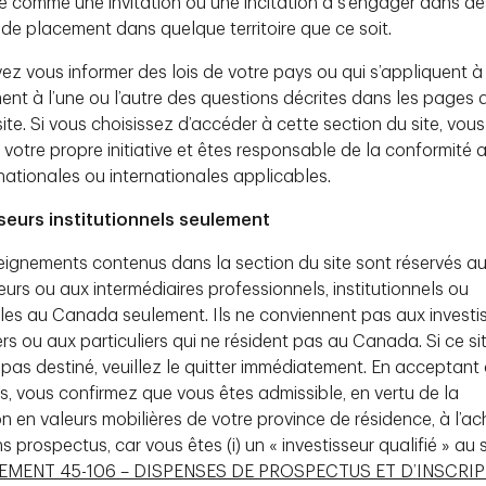
é comme une invitation ou une incitation à s’engager dans de
 de placement dans quelque territoire que ce soit.
ez vous informer des lois de votre pays ou qui s’appliquent à
ment à l’une ou l’autre des questions décrites dans les pages 
 Gardens marque une étape déterminante pour la
ite. Si vous choisissez d’accéder à cette section du site, vous
Greystone TD et la mise en oeuvre réussie de son
 votre propre initiative et êtes responsable de la conformité a
râce à un actif de grande qualité, à des leviers
 nationales ou internationales applicables.
ection intégrée contre les baisses, le placement
ire des rendements ajustés au risque
seurs institutionnels seulement
sance continue de la plateforme de placements
eignements contenus dans la section du site sont réservés a
eurs ou aux intermédiaires professionnels, institutionnels ou
les au Canada seulement. Ils ne conviennent pas aux investi
ers ou aux particuliers qui ne résident pas au Canada. Si ce si
 pas destiné, veuillez le quitter immédiatement. En acceptant
utionnels. Ne pas distribuer.
s, vous confirmez que vous êtes admissible, en vertu de la
ument ne servent qu’à des fins d’information. Ils
on en valeurs mobilières de votre province de résidence, à l’a
iques et les tableaux sont utilisés uniquement à des fins
ns prospectus, car vous êtes (i) un « investisseur qualifié » au
 les rendements futurs des placements. Ces
 conseils financiers, juridiques, fiscaux, comptables ou
EMENT 45-106 – DISPENSES DE PROSPECTUS ET D’INSCRI