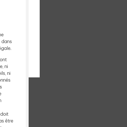
ne
e dans
égale.
sont
e, ni
ls, ni
onnés
s
e
n
 doit
as être