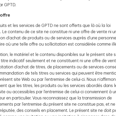
lioration des commodités qui soutiennent
par GPTD.
ités demeurent tout de même abordables par
offre
al.
its et les services de GPTD ne sont offerts que là où la loi
e. Le contenu de ce site ne constitue ni une offre de vente ni u
ctif et du marché
ation d’achat de produits ou de services auprès d’une personn
ent dans le sous-marché de Palm Beach
oire où une telle offre ou sollicitation est considérée comme ill
lan de l’offre et où les obstacles à l’entrée
ers à long terme et la préservation de la
tion, le matériel et le contenu disponibles sur le présent site 
ographiques favorables et le contexte
 titre indicatif seulement et ne constituent ni une offre de vent
ntinuent de soutenir une demande durable.
citation d’achat de titres, de placements ou de services-consei
mmandation de tels titres ou services qui peuvent être menti
résent site Web ou par l’entremise de celui-ci. Nous n’affirmon
ance pour le portefeuille
nt que les titres, les produits ou les services abordés dans l
partenaire d’exploitation chevronné et des
ite ou accessibles par l’entremise de celui-ci conviennent à u
e grande qualité. L’opération offre une
eur en particulier. Vous reconnaissez que la transmission de
n du portefeuille et fait progresser le
ements par l’entremise du présent site ne constitue pas, et ne
de placements directs aux États-Unis de
 réputée, des conseils en placement. Le présent site ne doit p