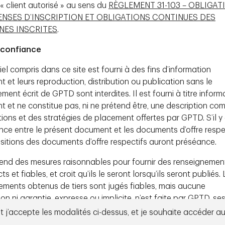
es, de placement ou de négociation devraient être
n « client autorisé » au sens du
RÈGLEMENT 31-103 – OBLIGAT
rance au risque de chacun.
ENSES D’INSCRIPTION ET OBLIGATIONS CONTINUES DES
destinée à une personne résidant dans un territoire où
NES INSCRITES
.
sée. Le présent document n’a été examiné par aucune
rganisme de réglementation dans les territoires où nous
confiance
près de ceux-ci.
el compris dans ce site est fourni à des fins d’information
dans ce document concernant les titres ou les
vue ou celui de la source citée. Sauf indication
 et leurs reproduction, distribution ou publication sans le
la date indiquée et ils pourraient changer. Les données
ent écrit de GPTD sont interdites. Il est fourni à titre informa
 diversification du portefeuille sont historiques et peuvent
t et ne constitue pas, ni ne prétend être, une description co
tions et des stratégies de placement offertes par GPTD. S’il y
rospectifs. Les énoncés prospectifs reflètent les
nce entre le présent document et les documents d’offre respec
’événements ou de résultats futurs en fonction des
t projections pourraient s’avérer inexactes à l’avenir,
ositions des documents d’offre respectifs auront préséance.
pris en compte dans leur formulation pourraient se
 différents de ceux exprimés ou implicites. Les énoncés
nd des mesures raisonnables pour fournir des renseignemen
t il faut éviter de s’y fier.
cts et fiables, et croit qu’ils le seront lorsqu’ils seront publiés.
 Gestion de Placements TD Inc. (« GPTD ») et Epoch
ements obtenus de tiers sont jugés fiables, mais aucune
xerce ses activités au Canada et TD Epoch, aux États-
on ni garantie, expresse ou implicite, n’est faite par GPTD, se
 et des filiales en propriété exclusive de La Banque
affiliées ou toute autre personne quant à leur exactitude, leu
 et j’accepte les modalités ci-dessus, et je souhaite accéder au 
ité, leur fiabilité ou leur exactitude. GPTD se dégage de tout