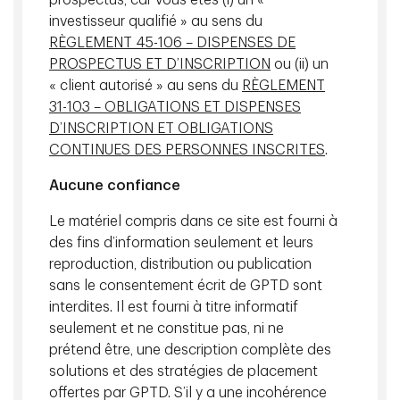
prospectus, car vous êtes (i) un «
investisseur qualifié » au sens du
RÈGLEMENT 45-106 – DISPENSES DE
PROSPECTUS ET D’INSCRIPTION
ou (ii) un
« client autorisé » au sens du
RÈGLEMENT
31-103 – OBLIGATIONS ET DISPENSES
D’INSCRIPTION ET OBLIGATIONS
CONTINUES DES PERSONNES INSCRITES
.
Crédit canadien : occasion dans
Aucune confiance
un marché valorisé
Le matériel compris dans ce site est fourni à
Découvrez les occasions dans le crédit canadien
des fins d’information seulement et leurs
malgré des écarts serrés et une offre record.
reproduction, distribution ou publication
Blogue
sans le consentement écrit de GPTD sont
5 minutes
interdites. Il est fourni à titre informatif
seulement et ne constitue pas, ni ne
prétend être, une description complète des
solutions et des stratégies de placement
offertes par GPTD. S’il y a une incohérence