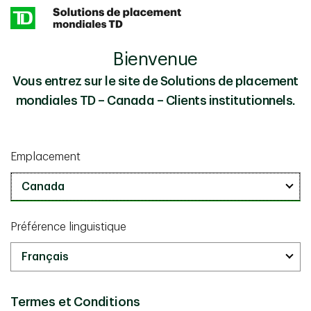
Skip to main content
Bienvenue
Vous entrez sur le site de Solutions de placement
mondiales TD – Canada – Clients institutionnels.
20 ans de rendement pour les
Emplacement
actionnaires : notre philosophie de
placement et notre processus en
action
Préférence linguistique
Découvrez comment la stratégie de rendement total des
actionnaires génère des rendements grâce aux
dividendes.
Termes et Conditions