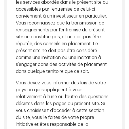
les services abordés dans le présent site ou
Perspectives mensuelles des
accessibles par l’entremise de celui-ci
portefeuilles
conviennent à un investisseur en particulier.
Vous reconnaissez que la transmission de
Tenez-vous au courant de l'évolution de la
dynamique des marchés grâce ainsi que de la
renseignements par l’entremise du présent
pondération des actions, des titres à revenu fixe
site ne constitue pas, et ne doit pas être
Commentaires
Lecture de 10 min
et des placements sur les marchés privés grâce.
réputée, des conseils en placement. Le
présent site ne doit pas être considéré
comme une invitation ou une incitation à
s’engager dans des activités de placement
dans quelque territoire que ce soit.
Vous devez vous informer des lois de votre
pays ou qui s’appliquent à vous
Connaissances en placement
relativement à l’une ou l’autre des questions
août 05, 2026
décrites dans les pages du présent site. Si
vous choisissez d’accéder à cette section
du site, vous le faites de votre propre
initiative et êtes responsable de la