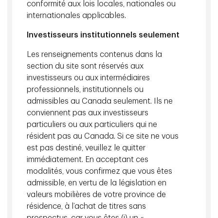
conformité aux lois locales, nationales ou
internationales applicables.
Investisseurs institutionnels seulement
Gérer le risque de change avec
Les renseignements contenus dans la
souplesse
section du site sont réservés aux
investisseurs ou aux intermédiaires
Découvrez comment la couverture dynamique du
professionnels, institutionnels ou
change peut équilibrer risque et rendement.
admissibles au Canada seulement. Ils ne
Leadership éclairé
10 minutes
conviennent pas aux investisseurs
particuliers ou aux particuliers qui ne
résident pas au Canada. Si ce site ne vous
est pas destiné, veuillez le quitter
immédiatement. En acceptant ces
modalités, vous confirmez que vous êtes
admissible, en vertu de la législation en
valeurs mobilières de votre province de
Connaissances en placement
résidence, à l’achat de titres sans
juillet 27, 2026