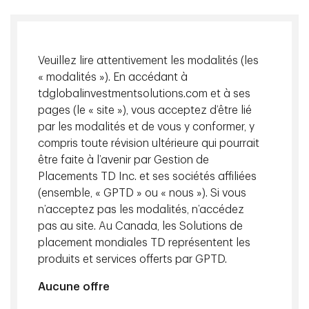
En savoir plus
Veuillez lire attentivement les modalités (les
« modalités »). En accédant à
tdglobalinvestmentsolutions.com et à ses
pages (le « site »), vous acceptez d’être lié
par les modalités et de vous y conformer, y
compris toute révision ultérieure qui pourrait
Actualités du marché et
être faite à l’avenir par Gestion de
perspectives
Placements TD Inc. et ses sociétés affiliées
(ensemble, « GPTD » ou « nous »). Si vous
En tant qu’institution axée sur les nouvelles idées, notre
n’acceptez pas les modalités, n’accédez
objectif est de fournir aux clients des perspectives
pas au site. Au Canada, les Solutions de
d’intérêt sur les concepts de placement novateurs et les
placement mondiales TD représentent les
événements du marché.
produits et services offerts par GPTD.
Aucune offre