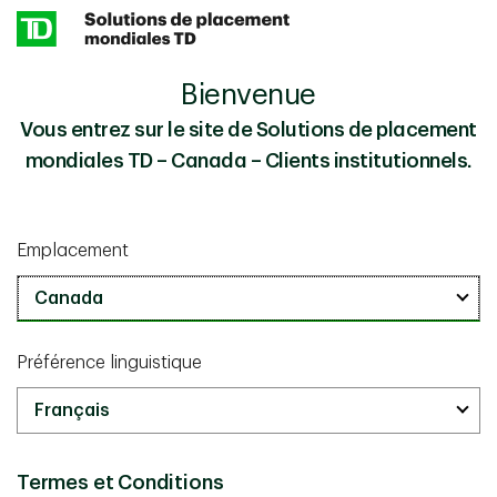
Skip to main content
Bienvenue
L’IA va (peut-être) doper la productivité et les
Perspectives
profits
Vous entrez sur le site de Solutions de placement
mondiales TD – Canada – Clients institutionnels.
Renseignements sur les placements
mars 18 2026
Emplacement
L’IA va (peut-être) doper la
productivité et les profits
25 minutes
Préférence linguistique
Termes et Conditions