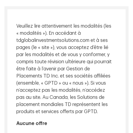
Veuillez lire attentivement les modalités (les
« modalités »). En accédant à
tdglobalinvestmentsolutions.com et à ses
pages (le « site »), vous acceptez d’être lié
Kevin Hebner
, Ph. D., Directeur général et stratège en
par les modalités et de vous y conformer, y
placements mondiaux
compris toute révision ultérieure qui pourrait
être faite à l’avenir par Gestion de
Nous sommes optimistes quant à l'impact à long terme de
Placements TD Inc. et ses sociétés affiliées
l'IA sur la productivité et les profits, mais notre analyse
(ensemble, « GPTD » ou « nous »). Si vous
suggère que le scénario des optimistes est tout à fait
n’acceptez pas les modalités, n’accédez
improbable. Autrement dit, il faudra plus de temps que
pas au site. Au Canada, les Solutions de
prévu pour que la dernière vague technologique dynamise
placement mondiales TD représentent les
la productivité et les profits. C'est toujours le cas.
produits et services offerts par GPTD.
Aucune offre
Télécharger