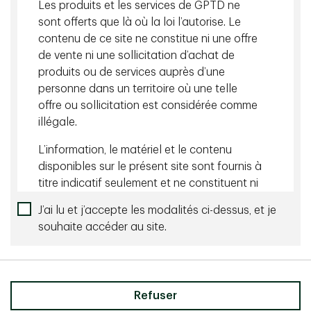
Les produits et les services de GPTD ne
sont offerts que là où la loi l’autorise. Le
Contenu connexe
contenu de ce site ne constitue ni une offre
de vente ni une sollicitation d’achat de
août 05 2026 - 10 minutes
produits ou de services auprès d’une
Gérer le risque de change avec souplesse
personne dans un territoire où une telle
offre ou sollicitation est considérée comme
juillet 27 2026 - 10 minutes
illégale.
Le monde merveilleux du rendement
L’information, le matériel et le contenu
disponibles sur le présent site sont fournis à
titre indicatif seulement et ne constituent ni
une offre de vente, ni une sollicitation
J’ai lu et j’accepte les modalités ci-dessus, et je
d’achat de titres, de placements ou de
souhaite accéder au site.
Partager
services-conseils, ni une recommandation
de tels titres ou services qui peuvent être
mentionnés dans le présent site Web ou par
l’entremise de celui-ci. Nous n’affirmons
Refuser
aucunement que les titres, les produits ou