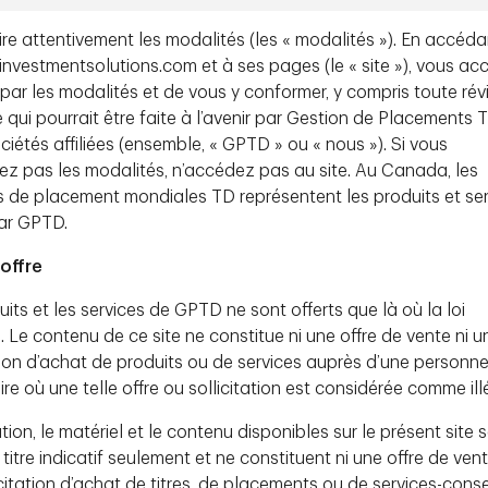
lire attentivement les modalités (les « modalités »). En accéda
re le nouvel ordre économique mondial et l’ordre
investmentsolutions.com et à ses pages (le « site »), vous ac
l’administration Trump, les perspectives pour 2025-
é par les modalités et de vous y conformer, y compris toute rév
sseurs.
e qui pourrait être faite à l’avenir par Gestion de Placements T
ciétés affiliées (ensemble, « GPTD » ou « nous »). Si vous
ez pas les modalités, n’accédez pas au site. Au Canada, les
lécharger
s de placement mondiales TD représentent les produits et se
par GPTD.
offre
its et les services de GPTD ne sont offerts que là où la loi
e. Le contenu de ce site ne constitue ni une offre de vente ni u
ation d’achat de produits ou de services auprès d’une personn
oire où une telle offre ou sollicitation est considérée comme ill
tion, le matériel et le contenu disponibles sur le présent site 
 titre indicatif seulement et ne constituent ni une offre de vent
citation d’achat de titres, de placements ou de services-consei