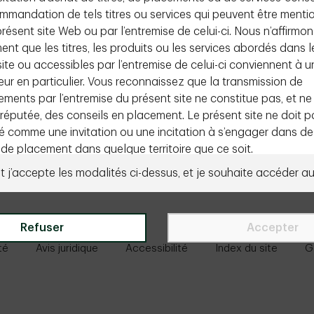
mmandation de tels titres ou services qui peuvent être menti
résent site Web ou par l’entremise de celui-ci. Nous n’affirmon
nt que les titres, les produits ou les services abordés dans l
ite ou accessibles par l’entremise de celui-ci conviennent à u
eur en particulier. Vous reconnaissez que la transmission de
ements par l’entremise du présent site ne constitue pas, et ne
 réputée, des conseils en placement. Le présent site ne doit p
é comme une invitation ou une incitation à s’engager dans de
 de placement dans quelque territoire que ce soit.
 et j’accepte les modalités ci-dessus, et je souhaite accéder au 
ez vous informer des lois de votre pays ou qui s’appliquent à
in de nous parler directement?
Contactez
ment à l’une ou l’autre des questions décrites dans les pages 
ite. Si vous choisissez d’accéder à cette section du site, vous
 votre propre initiative et êtes responsable de la conformité a
Refuser
Accepter
 nationales ou internationales applicables.
té
Avis juridique
Accessibilité
Index du site
G
seurs institutionnels seulement
eignements contenus dans la section du site sont réservés a