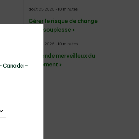
août 05 2026 - 10 minutes
Gérer le risque de change
avec souplesse
juillet 27 2026 - 10 minutes
Le monde merveilleux du
rendement
 – Canada –