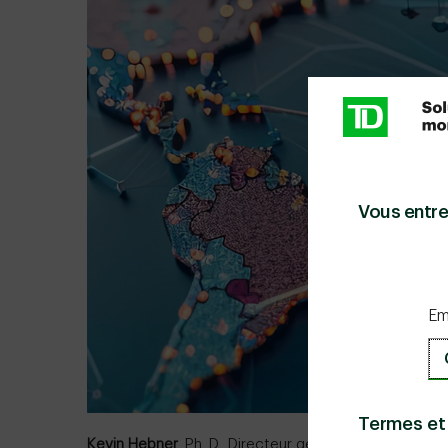
Vous entre
Em
Termes et
Kevin Hebner
, Ph. D., Directeur général et stratèg