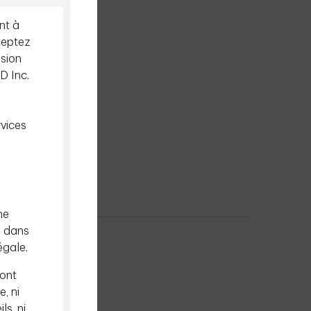
nt à
ceptez
ision
D Inc.
rvices
ne
e dans
égale.
sont
e, ni
ls, ni