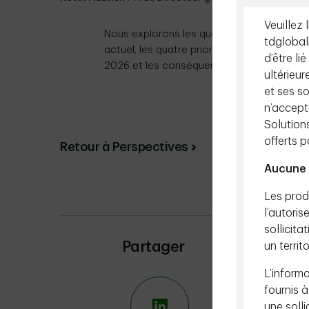
Veuillez 
Nous explorons les quatre différences ent
tdglobal
actuel, les quatre priorités politiques de 
d’être li
2026 et les conséquences pour les investi
ultérieur
et ses so
n’accept
Té
Solution
offerts 
Retour à Perspectives
Aucune 
Les produ
l’autoris
sollicit
Partager
un territ
L’informa
fournis à
une solli