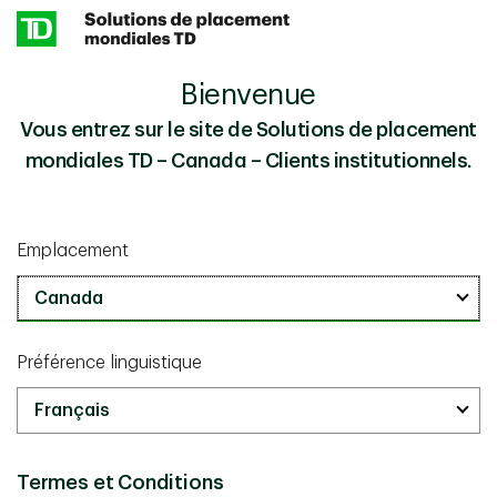
Skip to main content
Bienvenue
Le paradoxe persistant des placements à
Perspectives
faible volatilité
Vous entrez sur le site de Solutions de placement
mondiales TD – Canada – Clients institutionnels.
Le point sur les marchés et perspectives
avril 01 2026
Emplacement
Le paradoxe persistant des
placements à faible volatilité
15 minutes
Préférence linguistique
Termes et Conditions