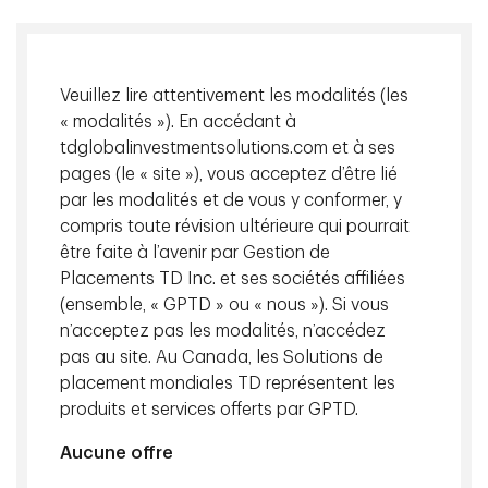
Veuillez lire attentivement les modalités (les
« modalités »). En accédant à
tdglobalinvestmentsolutions.com et à ses
pages (le « site »), vous acceptez d’être lié
par les modalités et de vous y conformer, y
compris toute révision ultérieure qui pourrait
Les stratégies à faible volatilité peuvent être considérées
comme une police d’assurance contre un marché trop
être faite à l’avenir par Gestion de
audacieux. De la même manière que nous payons des frais
Placements TD Inc. et ses sociétés affiliées
d’assurance automobile, le coût d’une stratégie à faible
(ensemble, « GPTD » ou « nous »). Si vous
volatilité est la possibilité d’un rendement inférieur en
n’acceptez pas les modalités, n’accédez
période de remontée rapide des marchés.
pas au site. Au Canada, les Solutions de
placement mondiales TD représentent les
produits et services offerts par GPTD.
Télécharger
Aucune offre