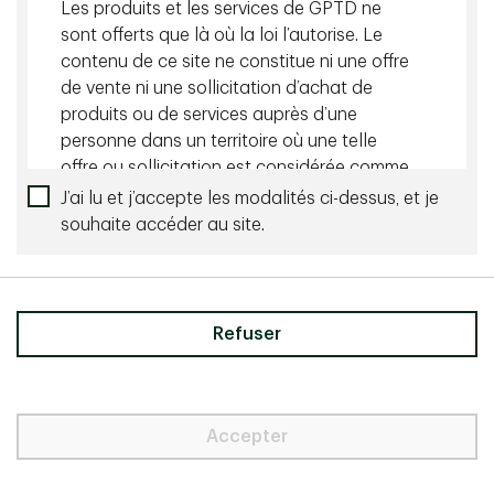
Contenu connexe
Les produits et les services de GPTD ne
sont offerts que là où la loi l’autorise. Le
août 05 2026 - 10 minutes
contenu de ce site ne constitue ni une offre
de vente ni une sollicitation d’achat de
Gérer le risque de change avec souplesse
produits ou de services auprès d’une
personne dans un territoire où une telle
juillet 27 2026 - 10 minutes
offre ou sollicitation est considérée comme
Le monde merveilleux du rendement
illégale.
J’ai lu et j’accepte les modalités ci-dessus, et je
souhaite accéder au site.
L’information, le matériel et le contenu
disponibles sur le présent site sont fournis à
Besoin de nous parler directement?
titre indicatif seulement et ne constituent ni
une offre de vente, ni une sollicitation
Contactez-nous
Refuser
d’achat de titres, de placements ou de
services-conseils, ni une recommandation
de tels titres ou services qui peuvent être
mentionnés dans le présent site Web ou par
Accepter
Confidentialité et sécurité
l’entremise de celui-ci. Nous n’affirmons
aucunement que les titres, les produits ou
Avis juridique