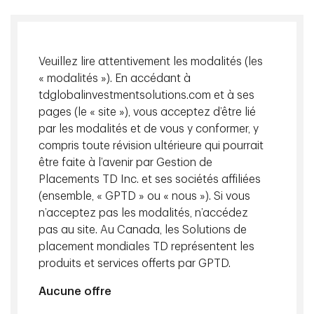
En savoir plus sur cet auteur
Veuillez lire attentivement les modalités (les
avril 01 2022 - Lecture de 5 min
« modalités »). En accédant à
La science et les perceptions : voici pourquoi
tdglobalinvestmentsolutions.com et à ses
l’énergie nucléaire devrait faire partie de la
pages (le « site »), vous acceptez d’être lié
par les modalités et de vous y conformer, y
transition écologique
compris toute révision ultérieure qui pourrait
être faite à l’avenir par Gestion de
avril 05 2022
Placements TD Inc. et ses sociétés affiliées
Partage des connaissances – Série Apprendre
(ensemble, « GPTD » ou « nous »). Si vous
2022 - Présentation des conférenciers
n’acceptez pas les modalités, n’accédez
pas au site. Au Canada, les Solutions de
placement mondiales TD représentent les
produits et services offerts par GPTD.
Besoin de nous parler directement?
Aucune offre
Contactez-nous