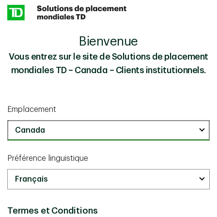
Skip to main content
Bienvenue
Le 19e événement annuel Partage des
Perspectives
connaissances – Série Apprendre 2022
Vous entrez sur le site de Solutions de placement
mondiales TD – Canada – Clients institutionnels.
Contenu connexe
Emplacement
mai 20 2026
La 23e édition annuelle de Partage des
connaissances – Série Apprendre
Préférence linguistique
février 03 2026 - Lecture de 30 min
Perspectives sur les marchés financiers pour le
premier trimestre 2026
Termes et Conditions