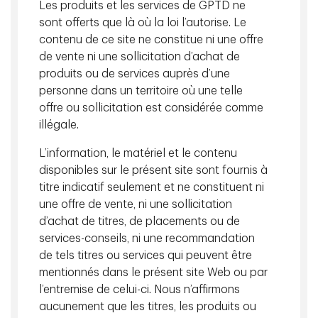
Les produits et les services de GPTD ne
View More
sont offerts que là où la loi l’autorise. Le
contenu de ce site ne constitue ni une offre
de vente ni une sollicitation d’achat de
Approche de placement
produits ou de services auprès d’une
personne dans un territoire où une telle
offre ou sollicitation est considérée comme
Philosophie:
illégale.
Comptant plus de 35 ans d’expérience en gestion de
L’information, le matériel et le contenu
placements alternatifs et en titres de créance, nous
disponibles sur le présent site sont fournis à
offrons l’avantage concurrentiel d’une plateforme
titre indicatif seulement et ne constituent ni
d’actifs privés mondiaux solidement établie. Notre
une offre de vente, ni une sollicitation
philosophie est de créer, de protéger et d’accroître un
d’achat de titres, de placements ou de
flux de revenus diversifié pour nos clients.
services-conseils, ni une recommandation
Nos solutions reposent sur un modèle d’équipe, assurant
de tels titres ou services qui peuvent être
une approche de placement uniforme dans la gestion de
mentionnés dans le présent site Web ou par
nos portefeuilles de crédit. L’équipe des marchés privés
l’entremise de celui-ci. Nous n’affirmons
est entièrement intégrée dans la plateforme de
aucunement que les titres, les produits ou