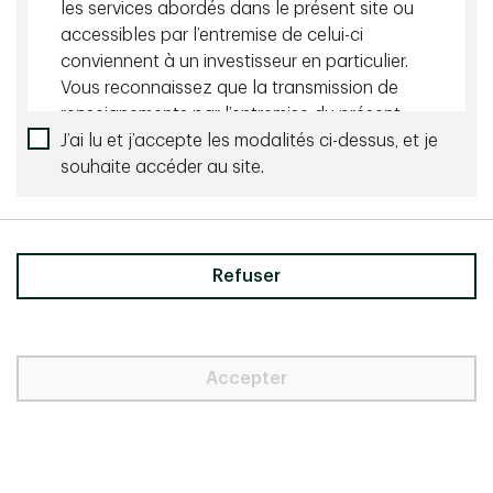
recherche sur le crédit approfondie et de négociation de
les services abordés dans le présent site ou
Gestion de Placements TD (GPTD). La stratégie fait
accessibles par l’entremise de celui-ci
appel aux équipes indépendantes de recherche sur le
conviennent à un investisseur en particulier.
crédit et de gestion des risques et suit un processus de
Vous reconnaissez que la transmission de
diligence raisonnable robuste perfectionné au fil des
renseignements par l’entremise du présent
décennies. L’équipe de montage de crédit privé a
J’ai lu et j’accepte les modalités ci-dessus, et je
site ne constitue pas, et ne doit pas être
élaboré des ententes juridiques en matière de
souhaite accéder au site.
réputée, des conseils en placement. Le
coopération pour accéder aux vastes et solides
présent site ne doit pas être considéré
relations d’affaires et capacités de montage de prêts de
comme une invitation ou une incitation à
Valeurs Mobilières TD Inc. et de l’ensemble de
s’engager dans des activités de placement
La Banque Toronto-Dominion (le « Groupe Banque TD »),
dans quelque territoire que ce soit.
Refuser
pour aider à repérer les occasions les plus attrayantes.
Selon nous, notre engagement envers nos clients ainsi
Vous devez vous informer des lois de votre
que nos processus rigoureux et reproductibles
pays ou qui s’appliquent à vous
contribueront à produire de solides résultats à long
relativement à l’une ou l’autre des questions
Accepter
terme pour nos clients.
décrites dans les pages du présent site. Si
vous choisissez d’accéder à cette section
Processus de placement:
du site, vous le faites de votre propre
initiative et êtes responsable de la
Nous adhérons à une philosophie de recherche