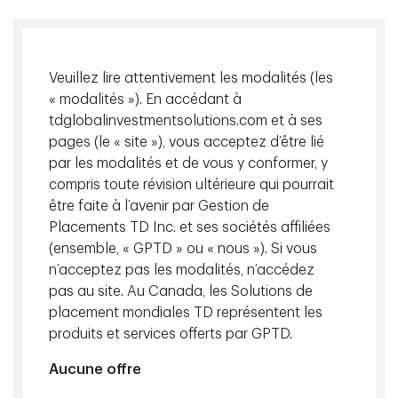
de titres de créance privés et d’instruments assimilables
à des titres de créance productifs de revenus diversifié
par région et secteur.
Veuillez lire attentivement les modalités (les
« modalités »). En accédant à
tdglobalinvestmentsolutions.com et à ses
pages (le « site »), vous acceptez d’être lié
par les modalités et de vous y conformer, y
Faits saillants
compris toute révision ultérieure qui pourrait
être faite à l’avenir par Gestion de
Placements TD Inc. et ses sociétés affiliées
Objectif
:
Offrir des revenus importants tout en
(ensemble, « GPTD » ou « nous »). Si vous
atténuant le risque de baisse et en préservant le
n’acceptez pas les modalités, n’accédez
capital.
pas au site. Au Canada, les Solutions de
Accent :
placement mondiales TD représentent les
Principalement des prêts à taux variable
(entreprises, infrastructures, financement spécialisé,
produits et services offerts par GPTD.
immobilier) visant à générer des revenus élevés et une
Aucune offre
faible sensibilité aux taux d’intérêt.