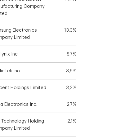
ufacturing Company
ited
sung Electronics
13,3%
pany Limited
ynix Inc.
8,7%
iaTek Inc.
3,9%
cent Holdings Limited
3,2%
a Electronics Inc.
2,7%
 Technology Holding
2,1%
pany Limited