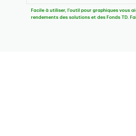
Facile à utiliser, l’outil pour graphiques vous 
rendements des solutions et des Fonds TD. Fa
Chart
Pie chart with 2 slices.
This is a portfolio analysis pie chart