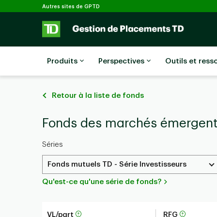
Sélectionné
Passer au contenu principal
Autres sites de GPTD
Produits
Perspectives
Outils et ress
Retour à la liste de fonds
Fonds des marchés émergents
Séries
Fonds mutuels TD - Série Investisseurs
Qu'est-ce qu'une série de fonds?
VL/part
RFG