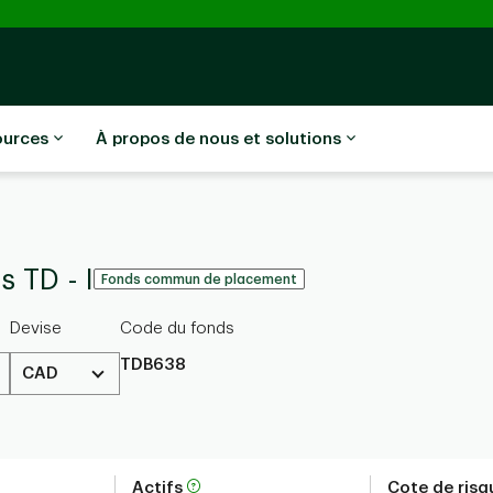
ources
À propos de nous et solutions
 TD - I
Fonds commun de placement
Devise
Code du fonds
TDB638
CAD
Actifs
Cote de ris