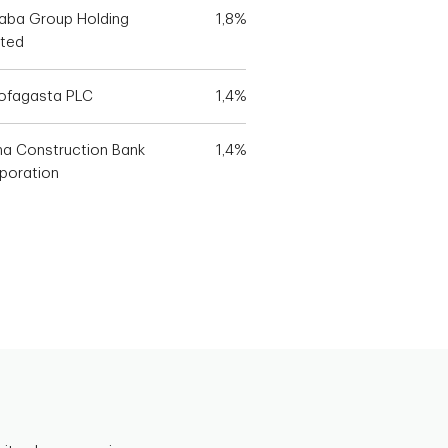
baba Group Holding
1,8%
ited
ofagasta PLC
1,4%
na Construction Bank
1,4%
poration