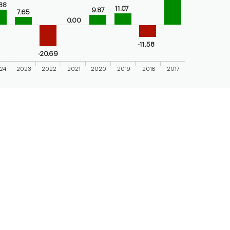
axis displaying categories.
.88
11.07
9.87
7.65
axis displaying values. Range: -25 to 50.
0.00
-11.58
-20.69
24
2023
2022
2021
2020
2019
2018
2017
 chart.