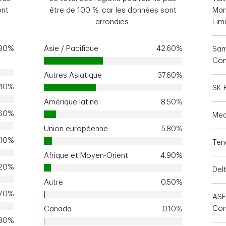
ont
être de 100 %, car les données sont
Man
arrondies.
Lim
.80%
Asie / Pacifique
42.60%
Sam
Com
Autres Asiatique
37.60%
.40%
SK H
Amérique latine
8.50%
.60%
Med
Union européenne
5.80%
.10%
Ten
Afrique et Moyen-Orient
4.90%
.20%
Delt
Autre
0.50%
.70%
ASE
Com
Canada
0.10%
.30%