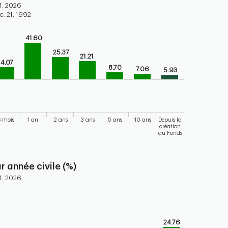
1, 2026
. 21, 1992
41.60
ars.
25.37
21.21
torical performance of the fund
14.07
8.70
axis displaying categories.
7.06
5.93
axis displaying values. Range: -25 to 50.
 mois
1 an
2 ans
3 ans
5 ans
10 ans
Depuis la
création
du Fonds
 chart.
 année civile (%)
1, 2026
bars.
endar performance of the fund
24.76