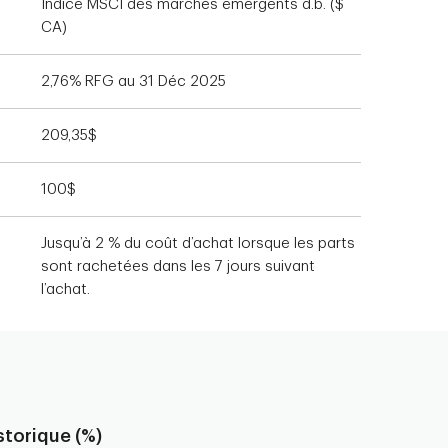
Indice MSCI des marchés émergents d.b. ($
CA)
2,76% RFG au 31 Déc 2025
209,35$
100$
Jusqu’à 2 % du coût d’achat lorsque les parts
sont rachetées dans les 7 jours suivant
l’achat.
torique (%)