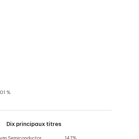
0.1 %
Dix principaux titres
wan Semiconductor
14,7%