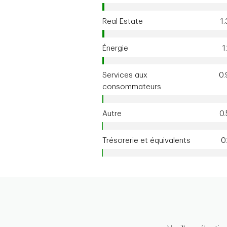
Real Estate
1
Énergie
1
Services aux
0
consommateurs
Autre
0
Trésorerie et équivalents
0