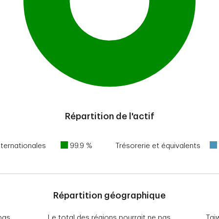
Répartition de l'actif
nternationales
99.9 %
Trésorerie et équivalents
Répartition géographique
pas
Le total des régions pourrait ne pas
Tai