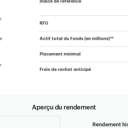
Indice de référence
e
RFG
ur
Actif total du Fonds (en millions)**
Placement minimal
e
Frais de rachat anticipé
Aperçu du rendement
Rendement his