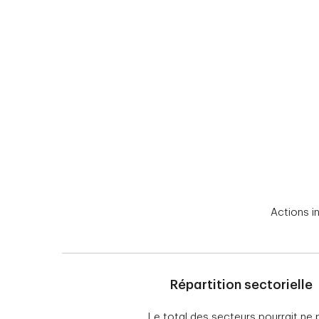
End of interactive chart.
Actions i
Répartition sectorielle
Le total des secteurs pourrait ne 