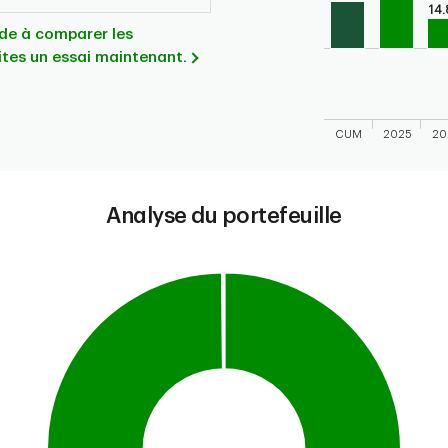
The chart has 1 X 
14
The chart has 1 Y 
aide à comparer les
ites un essai maintenant.
CUM
2025
20
End of interactive
Analyse du portefeuille