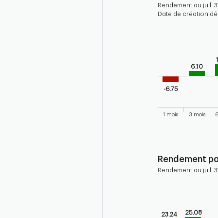
Rendement au juil. 3
Date de création déc
Chart
Bar chart with 9 b
Bar chart for his
The chart has 1 X 
6.10
The chart has 1 Y 
-6.75
1 mois
3 mois
6
End of interactive
Rendement par
Rendement au juil. 3
Chart
Bar chart with 10 
Bar chart for cal
25.08
23.24