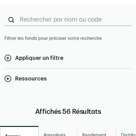
Filtrer les fonds pour préciser votre recherche
Appliquer un filtre
Ressources
Gros plan sur les FNB
Affichés
56
Résultats
Annualisés
Rendement
Distrib