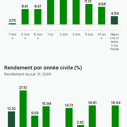
11.13
9.58
8.41
8.47
4.59
0.75
1 moi
3 moi
6 moi
1 an
2 ans
3 ans
5 ans
10 an
Depui
s
s
s
s
s la cr
éatio
n du
Fonds
End of interactive chart.
Rendement par année civile (%)
Rendement au juil. 31, 2026
Chart
27.51
Bar chart with 10 bars.
Bar chart for calendar performance of the fund
16.61
16.54
15.94
The chart has 1 X axis displaying categories.
14.73
12.32
The chart has 1 Y axis displaying values. Range: -20 to 30.
9.29
2.42