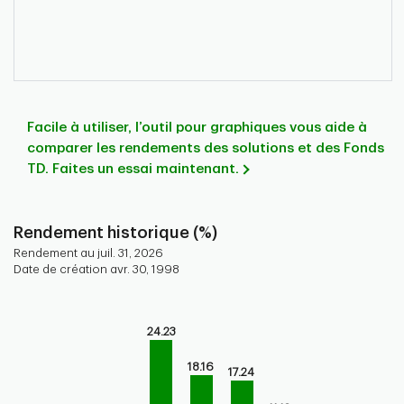
Facile à utiliser, l’outil pour graphiques vous aide à
comparer les rendements des solutions et des Fonds
TD. Faites un essai maintenant.
Rendement historique (%)
Rendement au juil. 31, 2026
Date de création avr. 30, 1998
Chart
Bar chart with 9 bars.
24.23
Bar chart for historical performance of the fund
The chart has 1 X axis displaying categories.
18.16
17.24
The chart has 1 Y axis displaying values. Range: 0 to 30.