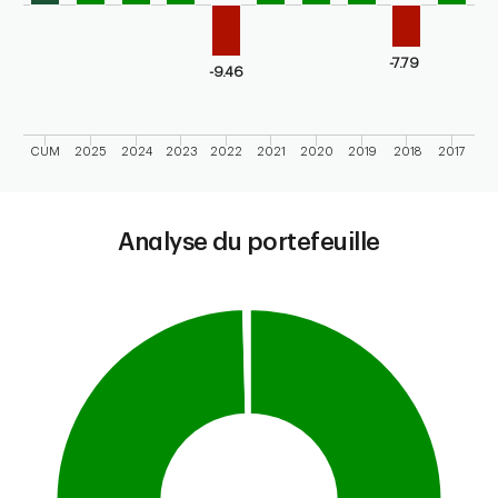
-7.79
-9.46
CUM
2025
2024
2023
2022
2021
2020
2019
2018
2017
End of interactive chart.
Analyse du portefeuille
Chart
Pie chart with 4 slices.
This is a portfolio analysis pie chart