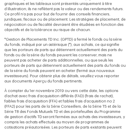
graphiques et les tableaux sont présentés uniquement à titre
d’illustration; ils ne reflètent pas la valeur ou des rendements futurs.
Ce profil n’a pas pour but de fournir des conseils financiers,
juridiques, fiscaux ou de placement. Les stratégies de placement, de
négociation ou de fiscalité devraient être étudiées en fonction des
objectifs et de la tolérance au risque de chacun.
*Gestion de Placements TD Inc. (GPTD) a fermé le fonds ou la série
du fonds, indiqué par un astérisque (*), aux achats, ce qui signifie
que les porteurs de parts qui détiennent actuellement des parts du
fonds ou de la série du fonds peuvent les conserver, mais ne
peuvent pas acheter de parts additionnelles, ou que seuls les
porteurs de parts qui détiennent actuellement des parts du fonds ou
de la série du fonds peuvent en acheter (fermé aux nouveaux
investisseurs). Pour obtenir plus de détails, veuillez vous reporter
aux documents Aperçu du fonds pertinents.
À compter du 1er novembre 2019 ou vers cette date, les options
d’achat avec frais d’acquisition différés (FAD) (frais de rachat),
faibles frais d’acquisition (FFA) et faibles frais d’acquisition no 2
(FFA2) pour les parts de la Série Conseillers, de la Série T5 et de la
Série T8 des Fonds Mutuels TD et des portefeuilles du Programme
de gestion d’actifs TD seront fermées aux achats des investisseurs, y
compris les achats effectués au moyen de programmes de
cotisations préautorisées. Les porteurs de parts existants peuvent