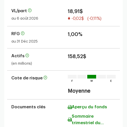
VL/part
18,91$
Valeur réduite
au 6 août 2026
-0,02$
(-0,11%)
RFG
1,00%
au 31 Déc 2025
Actifs
158,52$
(en millions)
Cote de risque
Moyenne
Documents clés
Aperçu du fonds
Sommaire
trimestriel du