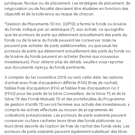
juridiques, fiscaux ou de placement. Les stratégies de placement, de
négociation ou de fiscalité devraient être étudiées en fonction des
objectifs et de la tolérance au risque de chacun.
*Gestion de Placements TD Inc. (GPTD) a fermé le fonds ou la série
du fonds, indiqué par un astérisque (*), aux achats, ce qui signifie
que les porteurs de parts qui détiennent actuellement des parts du
fonds ou de la série du fonds peuvent les conserver, mais ne
peuvent pas acheter de parts additionnelles, ou que seuls les
porteurs de parts qui détiennent actuellement des parts du fonds ou
de la série du fonds peuvent en acheter (fermé aux nouveaux
investisseurs). Pour obtenir plus de détails, veuillez vous reporter
aux documents Aperçu du fonds pertinents.
À compter du 1er novembre 2019 ou vers cette date, les options
d’achat avec frais d’acquisition différés (FAD) (frais de rachat),
faibles frais d’acquisition (FFA) et faibles frais d’acquisition no 2
(FFA2) pour les parts de la Série Conseillers, de la Série T5 et de la
Série T8 des Fonds Mutuels TD et des portefeuilles du Programme
de gestion d’actifs TD seront fermées aux achats des investisseurs, y
compris les achats effectués au moyen de programmes de
cotisations préautorisées. Les porteurs de parts existants peuvent
conserver ou faire racheter leurs titres des fonds plafonnés ou
leurs titres assortis de l’option de frais de rachat des fonds visés. Les
porteurs de parts existants peuvent également substituer des titres