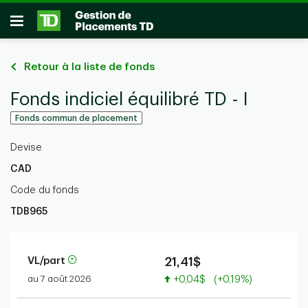
Passer au contenu principal
Ouvrir
Retour à la liste de fonds
Fonds indiciel équilibré TD - I
Fonds commun de placement
Devise
CAD
Code du fonds
TDB965
VL/part
21,41$
Valeur accrue
au 7 août 2026
+0,04$
(+0,19%)