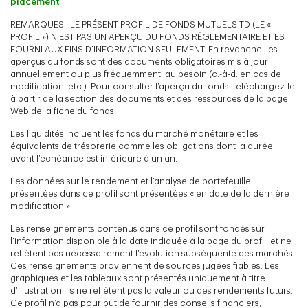
placement
REMARQUES : LE PRÉSENT PROFIL DE FONDS MUTUELS TD (LE «
PROFIL ») N’EST PAS UN APERÇU DU FONDS RÉGLEMENTAIRE ET EST
FOURNI AUX FINS D’INFORMATION SEULEMENT. En revanche, les
aperçus du fonds sont des documents obligatoires mis à jour
annuellement ou plus fréquemment, au besoin (c.-à-d. en cas de
modification, etc.). Pour consulter l’aperçu du fonds, téléchargez-le
à partir de la section des documents et des ressources de la page
Web de la fiche du fonds.
Les liquidités incluent les fonds du marché monétaire et les
équivalents de trésorerie comme les obligations dont la durée
avant l’échéance est inférieure à un an.
Les données sur le rendement et l’analyse de portefeuille
présentées dans ce profil sont présentées « en date de la dernière
modification ».
Les renseignements contenus dans ce profil sont fondés sur
l’information disponible à la date indiquée à la page du profil, et ne
reflètent pas nécessairement l’évolution subséquente des marchés.
Ces renseignements proviennent de sources jugées fiables. Les
graphiques et les tableaux sont présentés uniquement à titre
d’illustration; ils ne reflètent pas la valeur ou des rendements futurs.
Ce profil n’a pas pour but de fournir des conseils financiers,