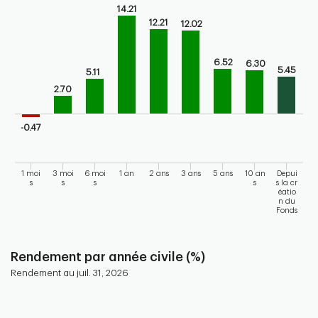
Chart
14.21
12.21
Bar chart with 9 bars.
12.02
Bar chart for historical performance of the fund
The chart has 1 X axis displaying categories.
6.52
6.30
5.45
5.11
The chart has 1 Y axis displaying values. Range: -5 to 15.
2.70
-0.47
1 moi
3 moi
6 moi
1 an
2 ans
3 ans
5 ans
10 an
Depui
s
s
s
s
s la cr
éatio
n du
Fonds
End of interactive chart.
Rendement par année civile (%)
Rendement au juil. 31, 2026
Chart
Bar chart with 10 bars.