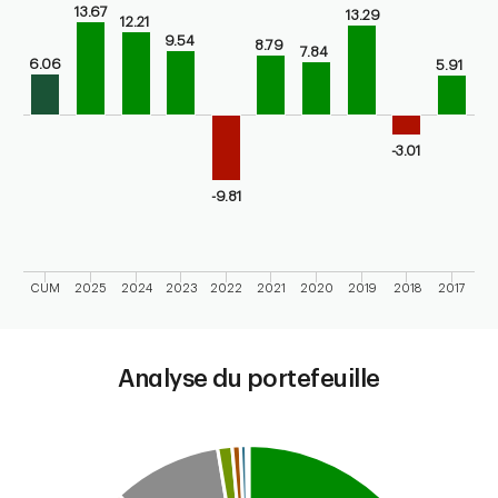
13.67
13.29
Bar chart for calendar performance of the fund
12.21
9.54
8.79
The chart has 1 X axis displaying categories.
7.84
6.06
5.91
The chart has 1 Y axis displaying values. Range: -20 to 20.
-3.01
-9.81
CUM
2025
2024
2023
2022
2021
2020
2019
2018
2017
End of interactive chart.
Analyse du portefeuille
Chart
Pie chart with 8 slices.
This is a portfolio analysis pie chart