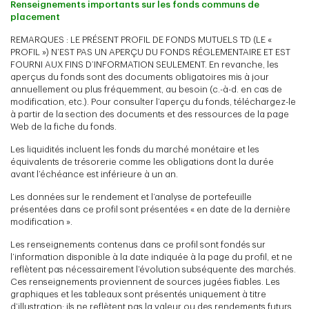
Renseignements importants sur les fonds communs de
placement
REMARQUES : LE PRÉSENT PROFIL DE FONDS MUTUELS TD (LE «
PROFIL ») N’EST PAS UN APERÇU DU FONDS RÉGLEMENTAIRE ET EST
FOURNI AUX FINS D’INFORMATION SEULEMENT. En revanche, les
aperçus du fonds sont des documents obligatoires mis à jour
annuellement ou plus fréquemment, au besoin (c.-à-d. en cas de
modification, etc.). Pour consulter l’aperçu du fonds, téléchargez-le
à partir de la section des documents et des ressources de la page
Web de la fiche du fonds.
Les liquidités incluent les fonds du marché monétaire et les
équivalents de trésorerie comme les obligations dont la durée
avant l’échéance est inférieure à un an.
Les données sur le rendement et l’analyse de portefeuille
présentées dans ce profil sont présentées « en date de la dernière
modification ».
Les renseignements contenus dans ce profil sont fondés sur
l’information disponible à la date indiquée à la page du profil, et ne
reflètent pas nécessairement l’évolution subséquente des marchés.
Ces renseignements proviennent de sources jugées fiables. Les
graphiques et les tableaux sont présentés uniquement à titre
d’illustration; ils ne reflètent pas la valeur ou des rendements futurs.