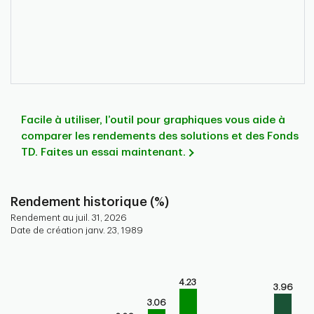
Facile à utiliser, l’outil pour graphiques vous aide à
comparer les rendements des solutions et des Fonds
TD. Faites un essai maintenant.
Rendement historique (%)
Rendement au juil. 31, 2026
Date de création janv. 23, 1989
Chart
Bar chart with 9 bars.
4.23
3.96
Bar chart for historical performance of the fund
3.06
The chart has 1 X axis displaying categories.