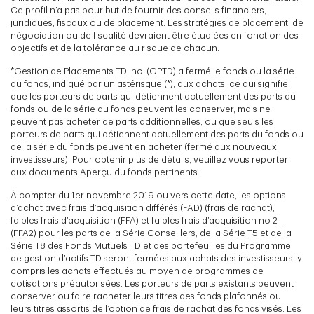
Ce profil n’a pas pour but de fournir des conseils financiers,
juridiques, fiscaux ou de placement. Les stratégies de placement, de
négociation ou de fiscalité devraient être étudiées en fonction des
objectifs et de la tolérance au risque de chacun.
*Gestion de Placements TD Inc. (GPTD) a fermé le fonds ou la série
du fonds, indiqué par un astérisque (*), aux achats, ce qui signifie
que les porteurs de parts qui détiennent actuellement des parts du
fonds ou de la série du fonds peuvent les conserver, mais ne
peuvent pas acheter de parts additionnelles, ou que seuls les
porteurs de parts qui détiennent actuellement des parts du fonds ou
de la série du fonds peuvent en acheter (fermé aux nouveaux
investisseurs). Pour obtenir plus de détails, veuillez vous reporter
aux documents Aperçu du fonds pertinents.
À compter du 1er novembre 2019 ou vers cette date, les options
d’achat avec frais d’acquisition différés (FAD) (frais de rachat),
faibles frais d’acquisition (FFA) et faibles frais d’acquisition no 2
(FFA2) pour les parts de la Série Conseillers, de la Série T5 et de la
Série T8 des Fonds Mutuels TD et des portefeuilles du Programme
de gestion d’actifs TD seront fermées aux achats des investisseurs, y
compris les achats effectués au moyen de programmes de
cotisations préautorisées. Les porteurs de parts existants peuvent
conserver ou faire racheter leurs titres des fonds plafonnés ou
leurs titres assortis de l’option de frais de rachat des fonds visés. Les