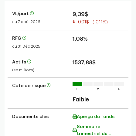
VL/part
9,39$
Valeur réduite
au 7 août 2026
-0,01$
(-0,11%)
RFG
1,08%
au 31 Déc 2025
Actifs
1537,88$
(en millions)
Cote de risque
Faible
Documents clés
Aperçu du fonds
Sommaire
trimestriel du