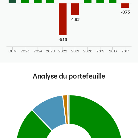
-0.75
-1.93
-5.16
CUM
2025
2024
2023
2022
2021
2020
2019
2018
2017
End of interactive chart.
Analyse du portefeuille
Chart
Pie chart with 4 slices.
This is a portfolio analysis pie chart