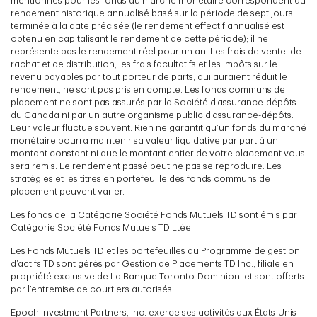
mentionnés pour les fonds du marché monétaire correspondent au
rendement historique annualisé basé sur la période de sept jours
terminée à la date précisée (le rendement effectif annualisé est
obtenu en capitalisant le rendement de cette période); il ne
représente pas le rendement réel pour un an. Les frais de vente, de
rachat et de distribution, les frais facultatifs et les impôts sur le
revenu payables par tout porteur de parts, qui auraient réduit le
rendement, ne sont pas pris en compte. Les fonds communs de
placement ne sont pas assurés par la Société d’assurance-dépôts
du Canada ni par un autre organisme public d’assurance-dépôts.
Leur valeur fluctue souvent. Rien ne garantit qu’un fonds du marché
monétaire pourra maintenir sa valeur liquidative par part à un
montant constant ni que le montant entier de votre placement vous
sera remis. Le rendement passé peut ne pas se reproduire. Les
stratégies et les titres en portefeuille des fonds communs de
placement peuvent varier.
Les fonds de la Catégorie Société Fonds Mutuels TD sont émis par
Catégorie Société Fonds Mutuels TD Ltée.
Les Fonds Mutuels TD et les portefeuilles du Programme de gestion
d’actifs TD sont gérés par Gestion de Placements TD Inc., filiale en
propriété exclusive de La Banque Toronto-Dominion, et sont offerts
par l’entremise de courtiers autorisés.
Epoch Investment Partners, Inc. exerce ses activités aux États-Unis