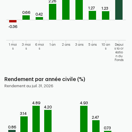
2.26
The chart has 1 Y axis displaying values. Range: -2 to 6.
1.27
1.23
0.66
0.42
-0.36
1 moi
3 moi
6 moi
1 an
2 ans
3 ans
5 ans
10 an
Depui
s
s
s
s
s la cr
éatio
n du
Fonds
End of interactive chart.
Rendement par année civile (%)
Rendement au juil. 31, 2026
Chart
4.89
4.93
Bar chart with 10 bars.
4.20
Bar chart for calendar performance of the fund
3.14
The chart has 1 X axis displaying categories.
2.47
The chart has 1 Y axis displaying values. Range: -6 to 6.
0.86
0.73