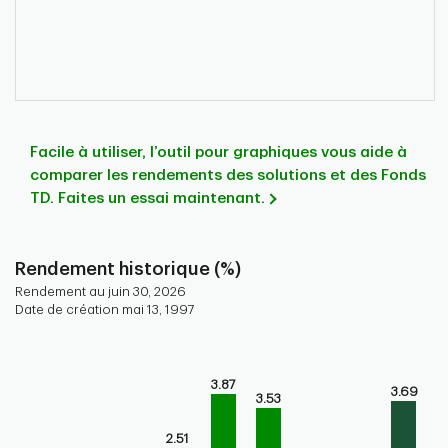
Facile à utiliser, l’outil pour graphiques vous aide à
comparer les rendements des solutions et des Fonds
TD. Faites un essai maintenant.
Rendement historique (%)
Rendement au juin 30, 2026
Date de création mai 13, 1997
Chart
Bar chart with 9 bars.
3.87
3.69
Bar chart for historical performance of the fund
3.53
The chart has 1 X axis displaying categories.
The chart has 1 Y axis displaying values. Range: 0 to 5.
2.51