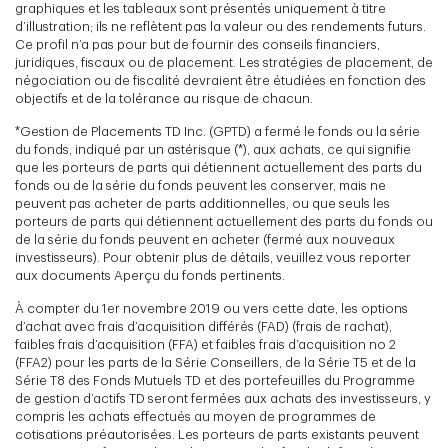
graphiques et les tableaux sont présentés uniquement à titre
d’illustration; ils ne reflètent pas la valeur ou des rendements futurs.
Ce profil n’a pas pour but de fournir des conseils financiers,
juridiques, fiscaux ou de placement. Les stratégies de placement, de
négociation ou de fiscalité devraient être étudiées en fonction des
objectifs et de la tolérance au risque de chacun.
*Gestion de Placements TD Inc. (GPTD) a fermé le fonds ou la série
du fonds, indiqué par un astérisque (*), aux achats, ce qui signifie
que les porteurs de parts qui détiennent actuellement des parts du
fonds ou de la série du fonds peuvent les conserver, mais ne
peuvent pas acheter de parts additionnelles, ou que seuls les
porteurs de parts qui détiennent actuellement des parts du fonds ou
de la série du fonds peuvent en acheter (fermé aux nouveaux
investisseurs). Pour obtenir plus de détails, veuillez vous reporter
aux documents Aperçu du fonds pertinents.
À compter du 1er novembre 2019 ou vers cette date, les options
d’achat avec frais d’acquisition différés (FAD) (frais de rachat),
faibles frais d’acquisition (FFA) et faibles frais d’acquisition no 2
(FFA2) pour les parts de la Série Conseillers, de la Série T5 et de la
Série T8 des Fonds Mutuels TD et des portefeuilles du Programme
de gestion d’actifs TD seront fermées aux achats des investisseurs, y
compris les achats effectués au moyen de programmes de
cotisations préautorisées. Les porteurs de parts existants peuvent