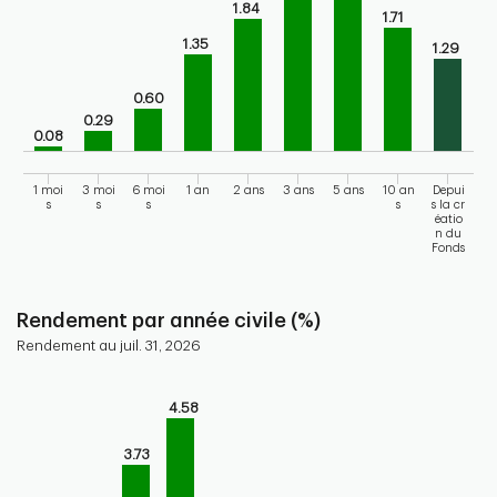
The chart has 1 X axis displaying categories.
1.84
1.71
The chart has 1 Y axis displaying values. Range: 0 to 3.
1.35
1.29
0.60
0.29
0.08
1 moi
3 moi
6 moi
1 an
2 ans
3 ans
5 ans
10 an
Depui
s
s
s
s
s la cr
éatio
n du
Fonds
End of interactive chart.
Rendement par année civile (%)
Rendement au juil. 31, 2026
Chart
4.58
Bar chart with 10 bars.
Bar chart for calendar performance of the fund
3.73
The chart has 1 X axis displaying categories.
The chart has 1 Y axis displaying values. Range: 0 to 5.