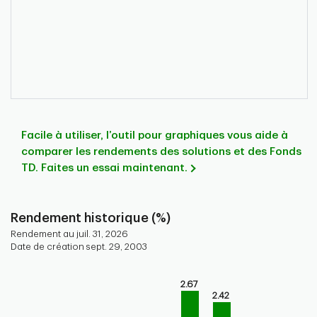
Facile à utiliser, l’outil pour graphiques vous aide à
comparer les rendements des solutions et des Fonds
TD. Faites un essai maintenant.
Rendement historique (%)
Rendement au juil. 31, 2026
Date de création sept. 29, 2003
Chart
2.67
Bar chart with 9 bars.
2.42
Bar chart for historical performance of the fund