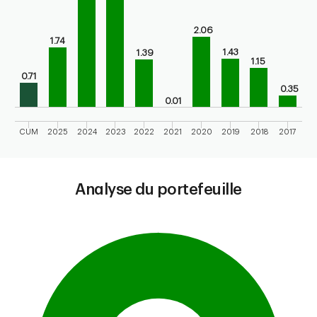
2.06
1.74
1.43
1.39
1.15
0.71
0.35
0.01
CUM
2025
2024
2023
2022
2021
2020
2019
2018
2017
End of interactive chart.
Analyse du portefeuille
Chart
Pie chart with 1 slice.
This is a portfolio analysis pie chart