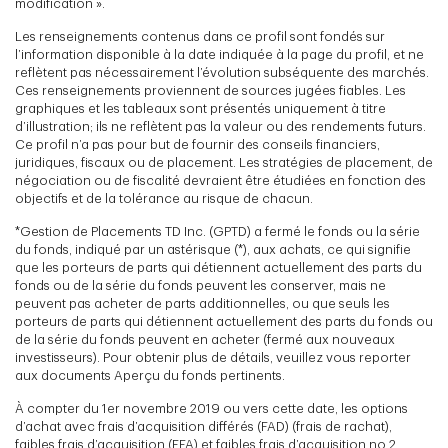
modification ».
Les renseignements contenus dans ce profil sont fondés sur
l’information disponible à la date indiquée à la page du profil, et ne
reflètent pas nécessairement l’évolution subséquente des marchés.
Ces renseignements proviennent de sources jugées fiables. Les
graphiques et les tableaux sont présentés uniquement à titre
d’illustration; ils ne reflètent pas la valeur ou des rendements futurs.
Ce profil n’a pas pour but de fournir des conseils financiers,
juridiques, fiscaux ou de placement. Les stratégies de placement, de
négociation ou de fiscalité devraient être étudiées en fonction des
objectifs et de la tolérance au risque de chacun.
*Gestion de Placements TD Inc. (GPTD) a fermé le fonds ou la série
du fonds, indiqué par un astérisque (*), aux achats, ce qui signifie
que les porteurs de parts qui détiennent actuellement des parts du
fonds ou de la série du fonds peuvent les conserver, mais ne
peuvent pas acheter de parts additionnelles, ou que seuls les
porteurs de parts qui détiennent actuellement des parts du fonds ou
de la série du fonds peuvent en acheter (fermé aux nouveaux
investisseurs). Pour obtenir plus de détails, veuillez vous reporter
aux documents Aperçu du fonds pertinents.
À compter du 1er novembre 2019 ou vers cette date, les options
d’achat avec frais d’acquisition différés (FAD) (frais de rachat),
faibles frais d’acquisition (FFA) et faibles frais d’acquisition no 2