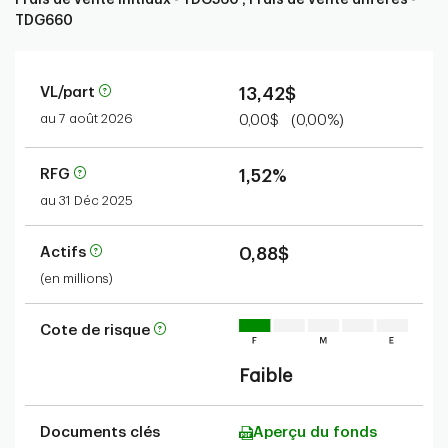
TDG660
VL/part
13,42$
au 7 août 2026
0,00$
(0,00%)
RFG
1,52%
au 31 Déc 2025
Actifs
0,88$
(en millions)
Cote de risque
Faible
Documents clés
Aperçu du fonds