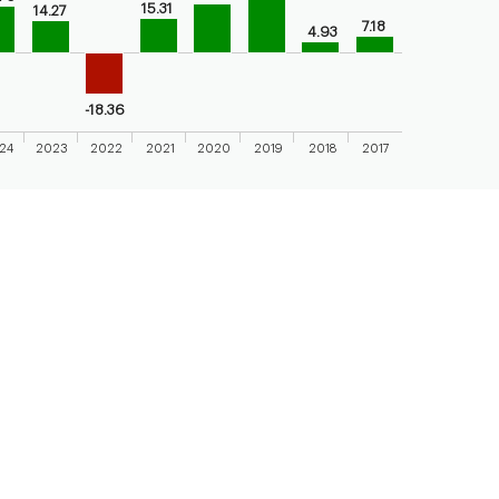
axis displaying categories.
15.31
14.27
7.18
4.93
axis displaying values. Range: -25 to 50.
-18.36
24
2023
2022
2021
2020
2019
2018
2017
 chart.