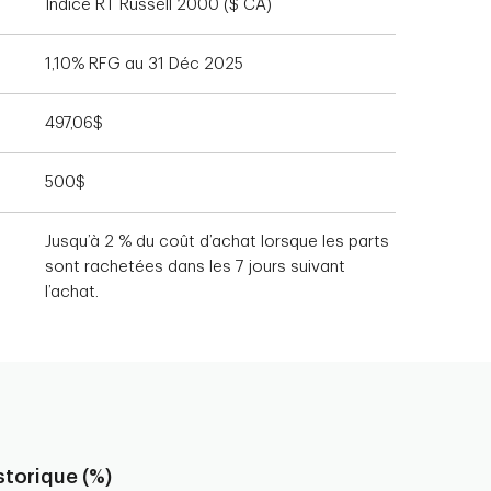
Indice RT Russell 2000 ($ CA)
1,10% RFG au 31 Déc 2025
497,06$
500$
Jusqu’à 2 % du coût d’achat lorsque les parts
sont rachetées dans les 7 jours suivant
l’achat.
torique (%)