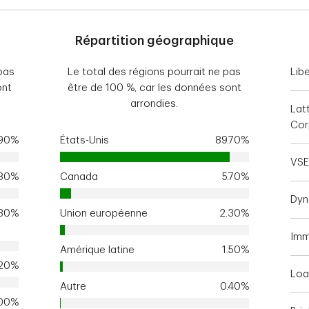
Répartition géographique
pas
Le total des régions pourrait ne pas
Libe
ont
être de 100 %, car les données sont
arrondies.
Lat
Cor
.90%
États-Unis
89.70%
VSE
.80%
Canada
5.70%
Dyn
.30%
Union européenne
2.30%
Imm
Amérique latine
1.50%
.20%
Loa
Autre
0.40%
.00%