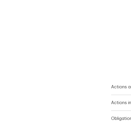
End of interactive chart.
Actions a
Actions i
Obligatio