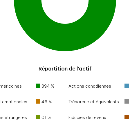
Répartition de l'actif
méricaines
89.4 %
Actions canadiennes
nternationales
4.6 %
Trésorerie et équivalents
ns étrangères
0.1 %
Fiducies de revenu