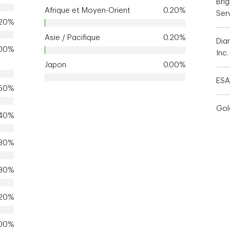
Bri
Afrique et Moyen-Orient
0.20%
Serv
.20%
Asie / Pacifique
0.20%
Dia
.00%
Inc.
Japon
0.00%
ESA
.50%
Gol
.40%
.80%
.30%
.20%
.00%