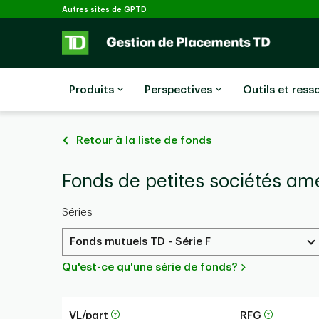
Sélectionné
Passer au contenu principal
Autres sites de GPTD
Produits
Perspectives
Outils et ress
Retour à la liste de fonds
Fonds de petites sociétés amé
Séries
Fonds mutuels TD - Série F
Qu'est-ce qu'une série de fonds?
VL/part
RFG