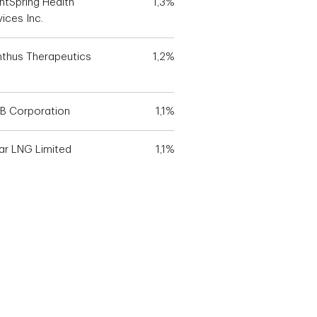
ghtSpring Health
1,3%
ices Inc.
nthus Therapeutics
1,2%
B Corporation
1,1%
ar LNG Limited
1,1%