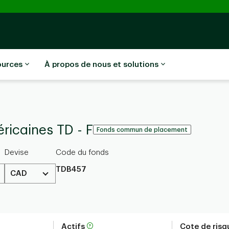
ources
À propos de nous et solutions
ricaines TD - F
Fonds commun de placement
Devise
Code du fonds
TDB457
CAD
Actifs
Cote de ris