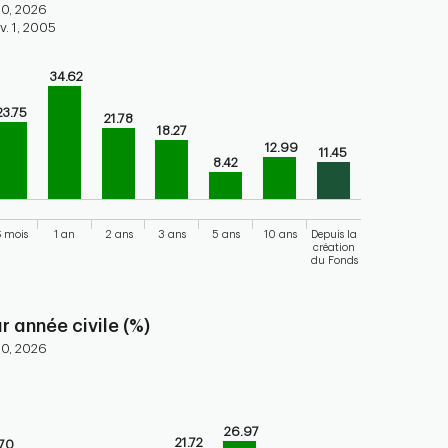
30, 2026
v. 1, 2005
34.62
ars.
torical performance of the fund
23.75
21.78
18.27
axis displaying categories.
12.99
11.45
axis displaying values. Range: 0 to 40.
8.42
 mois
1 an
2 ans
3 ans
5 ans
10 ans
Depuis la
création
du Fonds
 chart.
 année civile (%)
30, 2026
bars.
endar performance of the fund
26.97
21.72
.70