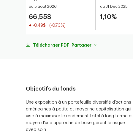
au 5 août 2026
au 31 Déc 2025
66,55$
1,10%
Valeur réduite
-0,49$
(-0,73%)
Télécharger PDF
Partager
Objectifs du fonds
Une exposition à un portefeuille diversifié d'actions
américaines à petite et moyenne capitalisation qui
vise à maximiser le rendement total à long terme a
moyen d'une approche de base gérant le risque
avec soin