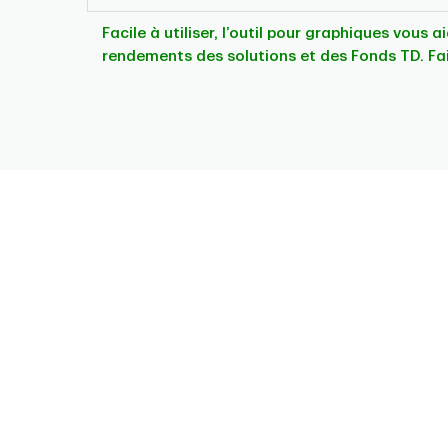
Facile à utiliser, l’outil pour graphiques vous 
rendements des solutions et des Fonds TD. Fa
Chart
Pie chart with 6 slices.
This is a portfolio analysis pie chart