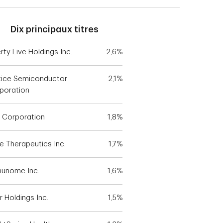
Dix principaux titres
rty Live Holdings Inc.
2,6%
tice Semiconductor
2,1%
poration
 Corporation
1,8%
e Therapeutics Inc.
1,7%
unome Inc.
1,6%
r Holdings Inc.
1,5%