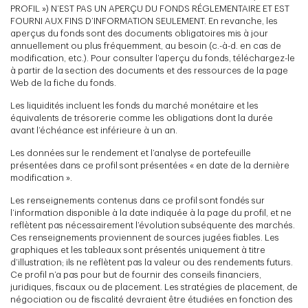
PROFIL ») N’EST PAS UN APERÇU DU FONDS RÉGLEMENTAIRE ET EST
FOURNI AUX FINS D’INFORMATION SEULEMENT. En revanche, les
aperçus du fonds sont des documents obligatoires mis à jour
annuellement ou plus fréquemment, au besoin (c.-à-d. en cas de
modification, etc.). Pour consulter l’aperçu du fonds, téléchargez-le
à partir de la section des documents et des ressources de la page
Web de la fiche du fonds.
Les liquidités incluent les fonds du marché monétaire et les
équivalents de trésorerie comme les obligations dont la durée
avant l’échéance est inférieure à un an.
Les données sur le rendement et l’analyse de portefeuille
présentées dans ce profil sont présentées « en date de la dernière
modification ».
Les renseignements contenus dans ce profil sont fondés sur
l’information disponible à la date indiquée à la page du profil, et ne
reflètent pas nécessairement l’évolution subséquente des marchés.
Ces renseignements proviennent de sources jugées fiables. Les
graphiques et les tableaux sont présentés uniquement à titre
d’illustration; ils ne reflètent pas la valeur ou des rendements futurs.
Ce profil n’a pas pour but de fournir des conseils financiers,
juridiques, fiscaux ou de placement. Les stratégies de placement, de
négociation ou de fiscalité devraient être étudiées en fonction des