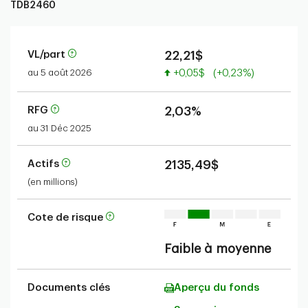
TDB2460
VL/part
22,21$
Valeur accrue
au 5 août 2026
+0,05$
(+0,23%)
RFG
2,03%
au 31 Déc 2025
Actifs
2135,49$
(en millions)
Cote de risque
Faible à moyenne
Documents clés
Aperçu du fonds