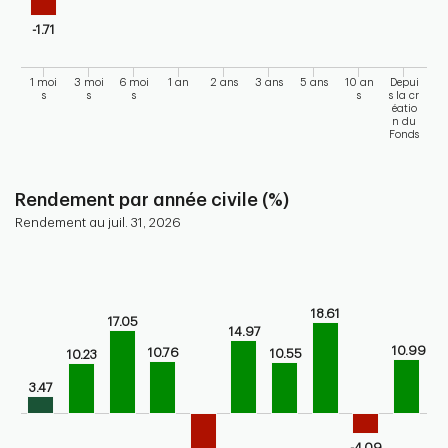
-1.71
1 moi
3 moi
6 moi
1 an
2 ans
3 ans
5 ans
10 an
Depui
s
s
s
s
s la cr
éatio
n du
Fonds
End of interactive chart.
Rendement par année civile (%)
Rendement au juil. 31, 2026
Chart
Bar chart with 10 bars.
Bar chart for calendar performance of the fund
18.61
17.05
The chart has 1 X axis displaying categories.
14.97
10.99
The chart has 1 Y axis displaying values. Range: -20 to 30.
10.76
10.55
10.23
3.47
-4.09