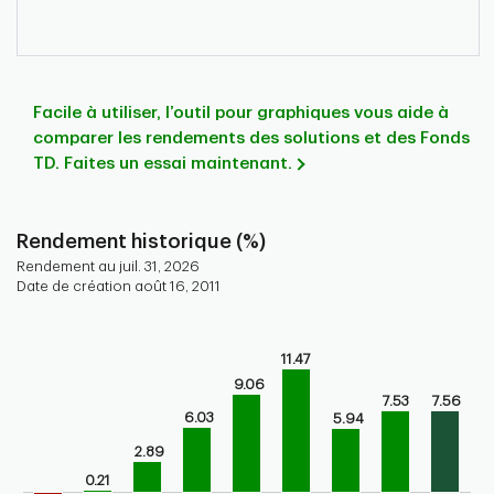
Facile à utiliser, l’outil pour graphiques vous aide à
comparer les rendements des solutions et des Fonds
TD. Faites un essai maintenant.
Rendement historique (%)
Rendement au juil. 31, 2026
Date de création août 16, 2011
Chart
Bar chart with 9 bars.
11.47
Bar chart for historical performance of the fund
9.06
7.53
7.56
The chart has 1 X axis displaying categories.
6.03
5.94
The chart has 1 Y axis displaying values. Range: -5 to 15.
2.89
0.21