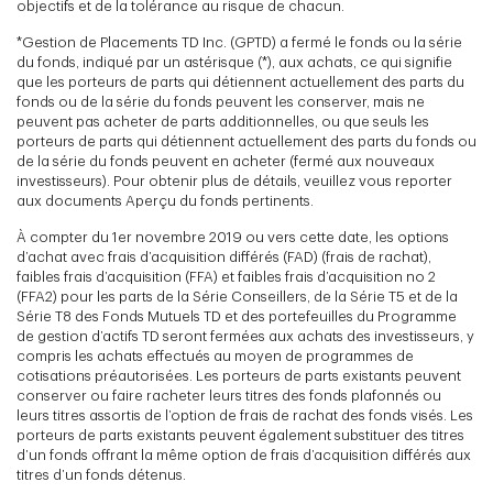
objectifs et de la tolérance au risque de chacun.
*Gestion de Placements TD Inc. (GPTD) a fermé le fonds ou la série
du fonds, indiqué par un astérisque (*), aux achats, ce qui signifie
que les porteurs de parts qui détiennent actuellement des parts du
fonds ou de la série du fonds peuvent les conserver, mais ne
peuvent pas acheter de parts additionnelles, ou que seuls les
porteurs de parts qui détiennent actuellement des parts du fonds ou
de la série du fonds peuvent en acheter (fermé aux nouveaux
investisseurs). Pour obtenir plus de détails, veuillez vous reporter
aux documents Aperçu du fonds pertinents.
À compter du 1er novembre 2019 ou vers cette date, les options
d’achat avec frais d’acquisition différés (FAD) (frais de rachat),
faibles frais d’acquisition (FFA) et faibles frais d’acquisition no 2
(FFA2) pour les parts de la Série Conseillers, de la Série T5 et de la
Série T8 des Fonds Mutuels TD et des portefeuilles du Programme
de gestion d’actifs TD seront fermées aux achats des investisseurs, y
compris les achats effectués au moyen de programmes de
cotisations préautorisées. Les porteurs de parts existants peuvent
conserver ou faire racheter leurs titres des fonds plafonnés ou
leurs titres assortis de l’option de frais de rachat des fonds visés. Les
porteurs de parts existants peuvent également substituer des titres
d’un fonds offrant la même option de frais d’acquisition différés aux
titres d’un fonds détenus.