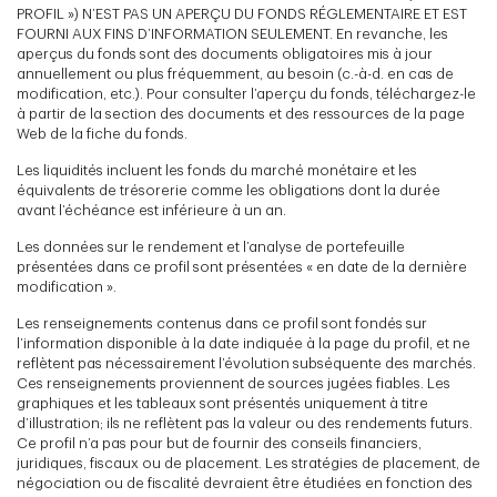
PROFIL ») N’EST PAS UN APERÇU DU FONDS RÉGLEMENTAIRE ET EST
FOURNI AUX FINS D’INFORMATION SEULEMENT. En revanche, les
aperçus du fonds sont des documents obligatoires mis à jour
annuellement ou plus fréquemment, au besoin (c.-à-d. en cas de
modification, etc.). Pour consulter l’aperçu du fonds, téléchargez-le
à partir de la section des documents et des ressources de la page
Web de la fiche du fonds.
Les liquidités incluent les fonds du marché monétaire et les
équivalents de trésorerie comme les obligations dont la durée
avant l’échéance est inférieure à un an.
Les données sur le rendement et l’analyse de portefeuille
présentées dans ce profil sont présentées « en date de la dernière
modification ».
Les renseignements contenus dans ce profil sont fondés sur
l’information disponible à la date indiquée à la page du profil, et ne
reflètent pas nécessairement l’évolution subséquente des marchés.
Ces renseignements proviennent de sources jugées fiables. Les
graphiques et les tableaux sont présentés uniquement à titre
d’illustration; ils ne reflètent pas la valeur ou des rendements futurs.
Ce profil n’a pas pour but de fournir des conseils financiers,
juridiques, fiscaux ou de placement. Les stratégies de placement, de
négociation ou de fiscalité devraient être étudiées en fonction des