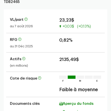
TDB2465
VL/part
23,23$
Valeur accrue
au 7 août 2026
+0,03$
(+0,13%)
RFG
0,82%
au 31 Déc 2025
Actifs
2135,49$
(en millions)
Cote de risque
Faible à moyenne
Documents clés
Aperçu du fonds