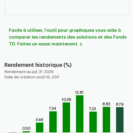
Facile à utiliser, l’outil pour graphiques vous aide à
comparer les rendements des solutions et des Fonds
TD. Faites un essai maintenant.
Rendement historique (%)
Rendement au juil. 31, 2026
Date de création août 16, 2011
Chart
12.81
Bar chart with 9 bars.
10.36
Bar chart for historical performance of the fund
8.83
8.79
The chart has 1 X axis displaying categories.
7.34
7.23
The chart has 1 Y axis displaying values. Range: -5 to 15.
3.46
0.50