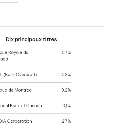
Dix principaux titres
que Royale du
5,7%
nada
h (Bank Overdraft)
4,3%
que de Montréal
3,2%
ional Bank of Canada
3,1%
DIA Corporation
2,7%