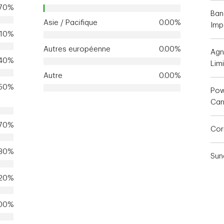
.70%
Ban
Asie / Pacifique
0.00%
Imp
.10%
Autres européenne
0.00%
Agn
.40%
Lim
Autre
0.00%
.50%
Pow
Ca
.70%
Corn
.30%
Sun
.20%
.00%