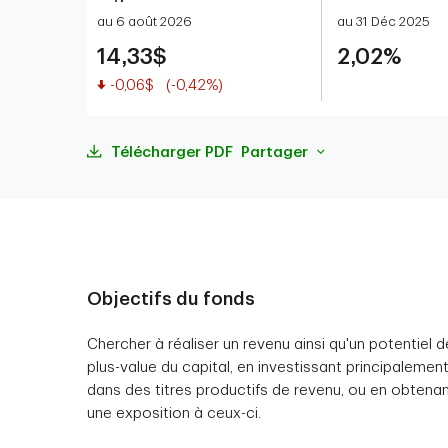
au 6 août 2026
au 31 Déc 2025
14,33$
2,02%
Valeur réduite
-0,06$
(-0,42%)
Télécharger PDF
Partager
Objectifs du fonds
Chercher à réaliser un revenu ainsi qu'un potentiel d
plus-value du capital, en investissant principalemen
dans des titres productifs de revenu, ou en obtena
une exposition à ceux-ci.