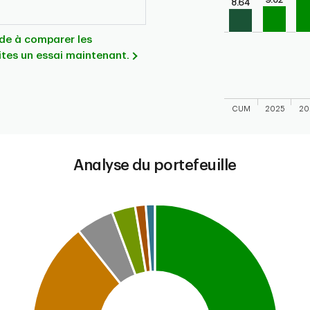
8.64
Bar chart for cal
The chart has 1 X 
The chart has 1 Y 
aide à comparer les
ites un essai maintenant.
CUM
2025
20
End of interactive
Analyse du portefeuille