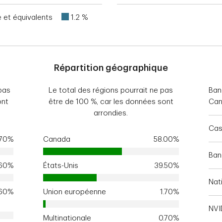
e et équivalents
1.2 %
Répartition géographique
pas
Le total des régions pourrait ne pas
Ban
ont
être de 100 %, car les données sont
Ca
arrondies.
Cas
.70%
Canada
58.00%
Ban
.60%
États-Unis
39.50%
Nat
.60%
Union européenne
1.70%
NVI
Multinationale
0.70%