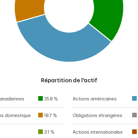
Répartition de l'actif
canadiennes
35.8 %
Actions américaines
ons domestique
18.7 %
Obligations étrangères
3.1 %
Actions internationales