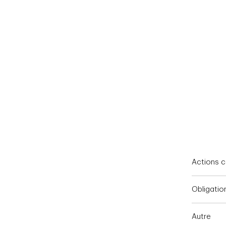
End of interactive chart.
Actions 
Obligati
Autre