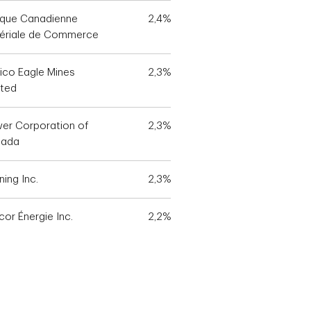
que Canadienne
2,4%
ériale de Commerce
ico Eagle Mines
2,3%
ited
er Corporation of
2,3%
nada
ing Inc.
2,3%
cor Énergie Inc.
2,2%