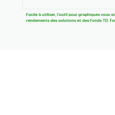
Facile à utiliser, l’outil pour graphiques vous 
rendements des solutions et des Fonds TD. Fa
Chart
Pie chart with 7 slices.
This is a portfolio analysis pie chart