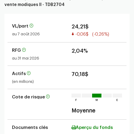
vente modiques II - TDB2704
VL/part
24,21$
Valeur réduite
au 7 août 2026
-0,06$
(-0,26%)
RFG
2,04%
au 31 mai 2026
Actifs
70,18$
(en millions)
Cote de risque
Moyenne
Documents clés
Aperçu du fonds