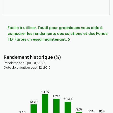
Facile à utiliser, l’outil pour graphiques vous aide à
comparer les rendements des solutions et des Fonds
TD. Faites un essai maintenant.
Rendement historique (%)
Rendement au juil. 31, 2026
Date de création sept. 12, 2012
Chart
Bar chart with 9 bars.
Bar chart for historical performance of the fund
19.97
The chart has 1 X axis displaying categories.
17.27
15.43
The chart has 1 Y axis displaying values. Range: 0 to 30.
13.70
9.37
8.25
8.14
7.48