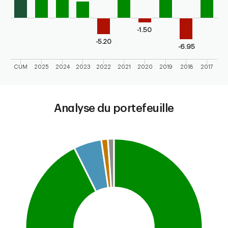
-1.50
-5.20
-6.95
CUM
2025
2024
2023
2022
2021
2020
2019
2018
2017
End of interactive chart.
Analyse du portefeuille
Chart
Pie chart with 4 slices.
This is a portfolio analysis pie chart