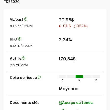
TDB3020
VL/part
20,98$
Valeur réduite
au 6 août 2026
-0,11$
(-0,52%)
RFG
2,24%
au 31 Déc 2025
Actifs
179,84$
(en millions)
Cote de risque
Moyenne
Documents clés
Aperçu du fonds