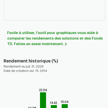
Facile à utiliser, l’outil pour graphiques vous aide à
comparer les rendements des solutions et des Fonds
TD. Faites un essai maintenant.
Rendement historique (%)
Rendement au juil. 31, 2026
Date de création avr. 15, 2014
Chart
Bar chart with 9 bars.
22.54
Bar chart for historical performance of the fund
The chart has 1 X axis displaying categories.
The chart has 1 Y axis displaying values. Range: 0 to 30.
15.04
14.42