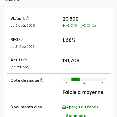
VL/part
20,59$
Valeur accrue
au 5 août 2026
+0,01$
(+0,05%)
RFG
1,68%
au 31 Déc 2025
Actifs
191,70$
(en millions)
Cote de risque
Faible à moyenne
Documents clés
Aperçu du fonds
Sommaire