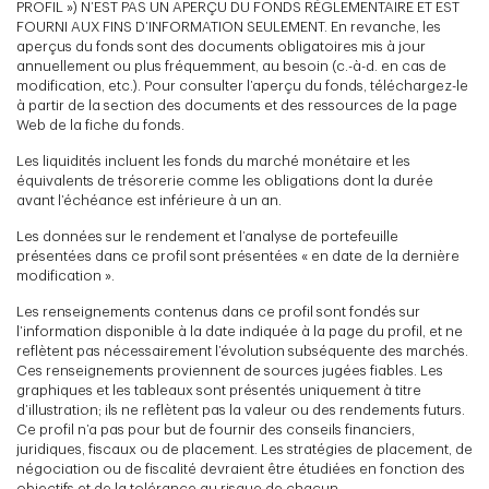
PROFIL ») N’EST PAS UN APERÇU DU FONDS RÉGLEMENTAIRE ET EST
FOURNI AUX FINS D’INFORMATION SEULEMENT. En revanche, les
aperçus du fonds sont des documents obligatoires mis à jour
annuellement ou plus fréquemment, au besoin (c.-à-d. en cas de
modification, etc.). Pour consulter l’aperçu du fonds, téléchargez-le
à partir de la section des documents et des ressources de la page
Web de la fiche du fonds.
Les liquidités incluent les fonds du marché monétaire et les
équivalents de trésorerie comme les obligations dont la durée
avant l’échéance est inférieure à un an.
Les données sur le rendement et l’analyse de portefeuille
présentées dans ce profil sont présentées « en date de la dernière
modification ».
Les renseignements contenus dans ce profil sont fondés sur
l’information disponible à la date indiquée à la page du profil, et ne
reflètent pas nécessairement l’évolution subséquente des marchés.
Ces renseignements proviennent de sources jugées fiables. Les
graphiques et les tableaux sont présentés uniquement à titre
d’illustration; ils ne reflètent pas la valeur ou des rendements futurs.
Ce profil n’a pas pour but de fournir des conseils financiers,
juridiques, fiscaux ou de placement. Les stratégies de placement, de
négociation ou de fiscalité devraient être étudiées en fonction des
objectifs et de la tolérance au risque de chacun.