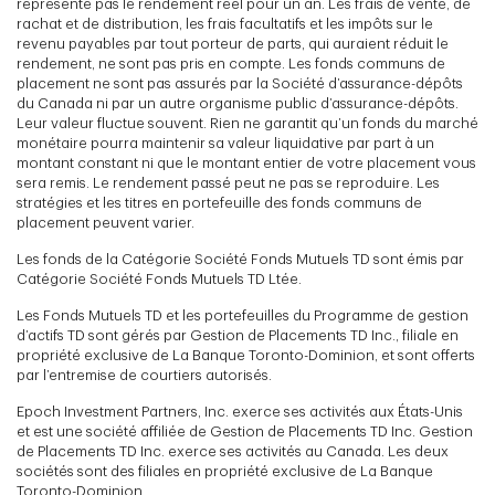
représente pas le rendement réel pour un an. Les frais de vente, de
rachat et de distribution, les frais facultatifs et les impôts sur le
revenu payables par tout porteur de parts, qui auraient réduit le
rendement, ne sont pas pris en compte. Les fonds communs de
placement ne sont pas assurés par la Société d’assurance-dépôts
du Canada ni par un autre organisme public d’assurance-dépôts.
Leur valeur fluctue souvent. Rien ne garantit qu’un fonds du marché
monétaire pourra maintenir sa valeur liquidative par part à un
montant constant ni que le montant entier de votre placement vous
sera remis. Le rendement passé peut ne pas se reproduire. Les
stratégies et les titres en portefeuille des fonds communs de
placement peuvent varier.
Les fonds de la Catégorie Société Fonds Mutuels TD sont émis par
Catégorie Société Fonds Mutuels TD Ltée.
Les Fonds Mutuels TD et les portefeuilles du Programme de gestion
d’actifs TD sont gérés par Gestion de Placements TD Inc., filiale en
propriété exclusive de La Banque Toronto-Dominion, et sont offerts
par l’entremise de courtiers autorisés.
Epoch Investment Partners, Inc. exerce ses activités aux États-Unis
et est une société affiliée de Gestion de Placements TD Inc. Gestion
de Placements TD Inc. exerce ses activités au Canada. Les deux
sociétés sont des filiales en propriété exclusive de La Banque
Toronto-Dominion.