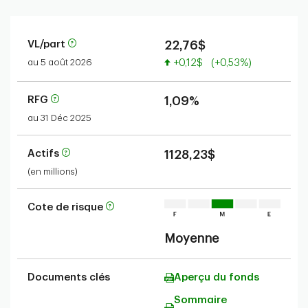
VL/part
22,76$
Valeur accrue
au 5 août 2026
+0,12$
(+0,53%)
RFG
1,09%
au 31 Déc 2025
Actifs
1128,23$
(en millions)
Cote de risque
Moyenne
Documents clés
Aperçu du fonds
Sommaire