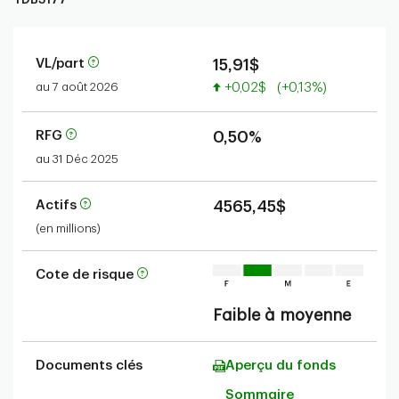
VL/part
15,91$
Valeur accrue
au 7 août 2026
+0,02$
(+0,13%)
RFG
0,50%
au 31 Déc 2025
Actifs
4565,45$
(en millions)
Cote de risque
Faible à moyenne
Documents clés
Aperçu du fonds
Sommaire