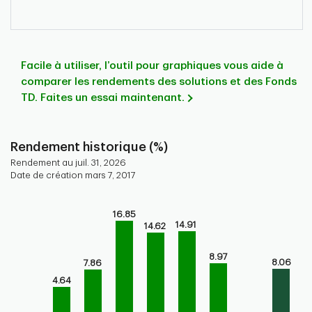
Facile à utiliser, l’outil pour graphiques vous aide à
comparer les rendements des solutions et des Fonds
TD. Faites un essai maintenant.
Rendement historique (%)
Rendement au juil. 31, 2026
Date de création mars 7, 2017
Chart
16.85
Bar chart with 9 bars.
14.91
14.62
Bar chart for historical performance of the fund
The chart has 1 X axis displaying categories.
8.97
8.06
7.86
The chart has 1 Y axis displaying values. Range: -5 to 20.
4.64