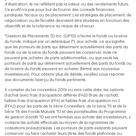
d’illustration; ils ne reflètent pas la valeur ou des rendements futurs.
Ce profil n’a pas pour but de fournir des conseils financiers,
juridiques, fiscaux ou de placement. Les stratégies de placement, de
négociation ou de fiscalité devraient être étudiées en fonction des
objectifs et de la tolérance au risque de chacun.
*Gestion de Placements TD Inc. (GPTD) a fermé le fonds ou la série
du fonds, indiqué par un astérisque (*), aux achats, ce qui signifie
que les porteurs de parts qui détiennent actuellement des parts du
fonds ou de la série du fonds peuvent les conserver, mais ne
peuvent pas acheter de parts additionnelles, ou que seuls les
porteurs de parts qui détiennent actuellement des parts du fonds ou
de la série du fonds peuvent en acheter (fermé aux nouveaux
investisseurs). Pour obtenir plus de détails, veuillez vous reporter
aux documents Aperçu du fonds pertinents.
À compter du 1er novembre 2019 ou vers cette date, les options
d’achat avec frais d’acquisition différés (FAD) (frais de rachat),
faibles frais d’acquisition (FFA) et faibles frais d’acquisition no 2
(FFA2) pour les parts de la Série Conseillers, de la Série T5 et de la
Série T8 des Fonds Mutuels TD et des portefeuilles du Programme
de gestion d’actifs TD seront fermées aux achats des investisseurs, y
compris les achats effectués au moyen de programmes de
cotisations préautorisées. Les porteurs de parts existants peuvent
conserver ou faire racheter leurs titres des fonds plafonnés ou