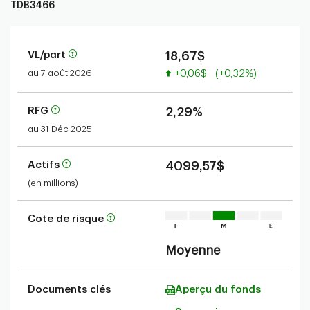
TDB3466
VL/part
18,67$
Valeur accrue
au 7 août 2026
+0,06$
(+0,32%)
RFG
2,29%
au 31 Déc 2025
Actifs
4099,57$
(en millions)
Cote de risque
Moyenne
Documents clés
Aperçu du fonds