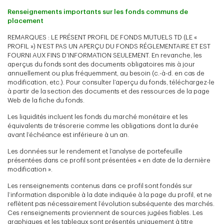
Renseignements importants sur les fonds communs de
placement
REMARQUES : LE PRÉSENT PROFIL DE FONDS MUTUELS TD (LE «
PROFIL ») N’EST PAS UN APERÇU DU FONDS RÉGLEMENTAIRE ET EST
FOURNI AUX FINS D’INFORMATION SEULEMENT. En revanche, les
aperçus du fonds sont des documents obligatoires mis à jour
annuellement ou plus fréquemment, au besoin (c.-à-d. en cas de
modification, etc.). Pour consulter l’aperçu du fonds, téléchargez-le
à partir de la section des documents et des ressources de la page
Web de la fiche du fonds.
Les liquidités incluent les fonds du marché monétaire et les
équivalents de trésorerie comme les obligations dont la durée
avant l’échéance est inférieure à un an.
Les données sur le rendement et l’analyse de portefeuille
présentées dans ce profil sont présentées « en date de la dernière
modification ».
Les renseignements contenus dans ce profil sont fondés sur
l’information disponible à la date indiquée à la page du profil, et ne
reflètent pas nécessairement l’évolution subséquente des marchés.
Ces renseignements proviennent de sources jugées fiables. Les
graphiques et les tableaux sont présentés uniquement à titre