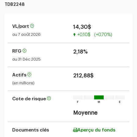
TDB2248
VL/part
14,30$
Valeur accrue
au 7 août 2026
+0,10$
(+0,70%)
RFG
2,18%
au 31 Déc 2025
Actifs
212,88$
(en millions)
Cote de risque
Moyenne
Documents clés
Aperçu du fonds