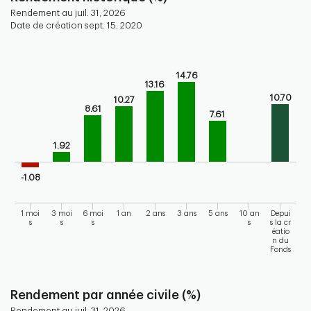
Rendement au juil. 31, 2026
Date de création sept. 15, 2020
Chart
Bar chart with 9 bars.
14.76
Bar chart for historical performance of the fund
13.16
10.70
The chart has 1 X axis displaying categories.
10.27
8.61
7.61
The chart has 1 Y axis displaying values. Range: -5 to 20.
1.92
-1.08
1 moi
3 moi
6 moi
1 an
2 ans
3 ans
5 ans
10 an
Depui
s
s
s
s
s la cr
éatio
n du
Fonds
End of interactive chart.
Rendement par année civile (%)
Rendement au juil. 31, 2026