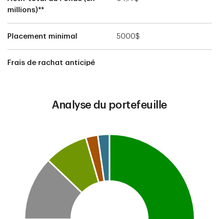
millions)**
Placement minimal
5000$
Frais de rachat anticipé
Analyse du portefeuille
Chart
Pie chart with 7 slices.
This is a portfolio analysis pie chart