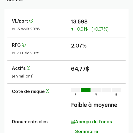
VL/part
13,59$
Valeur accrue
au 5 août 2026
+0,01$
(+0,07%)
RFG
2,07%
au 31 Déc 2025
Actifs
64,77$
(en millions)
Cote de risque
Faible à moyenne
Documents clés
Aperçu du fonds
Sommaire