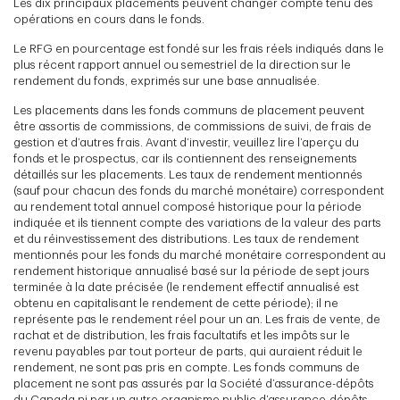
Les dix principaux placements peuvent changer compte tenu des
opérations en cours dans le fonds.
Le RFG en pourcentage est fondé sur les frais réels indiqués dans le
plus récent rapport annuel ou semestriel de la direction sur le
rendement du fonds, exprimés sur une base annualisée.
Les placements dans les fonds communs de placement peuvent
être assortis de commissions, de commissions de suivi, de frais de
gestion et d’autres frais. Avant d’investir, veuillez lire l’aperçu du
fonds et le prospectus, car ils contiennent des renseignements
détaillés sur les placements. Les taux de rendement mentionnés
(sauf pour chacun des fonds du marché monétaire) correspondent
au rendement total annuel composé historique pour la période
indiquée et ils tiennent compte des variations de la valeur des parts
et du réinvestissement des distributions. Les taux de rendement
mentionnés pour les fonds du marché monétaire correspondent au
rendement historique annualisé basé sur la période de sept jours
terminée à la date précisée (le rendement effectif annualisé est
obtenu en capitalisant le rendement de cette période); il ne
représente pas le rendement réel pour un an. Les frais de vente, de
rachat et de distribution, les frais facultatifs et les impôts sur le
revenu payables par tout porteur de parts, qui auraient réduit le
rendement, ne sont pas pris en compte. Les fonds communs de
placement ne sont pas assurés par la Société d’assurance-dépôts
du Canada ni par un autre organisme public d’assurance-dépôts.