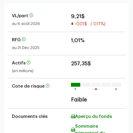
VL/part
9,21$
Valeur réduite
au 6 août 2026
-0,01$
(-0,11%)
RFG
1,01%
au 31 Déc 2025
Actifs
257,35$
(en millions)
Cote de risque
Faible
Documents clés
Aperçu du fonds
Sommaire