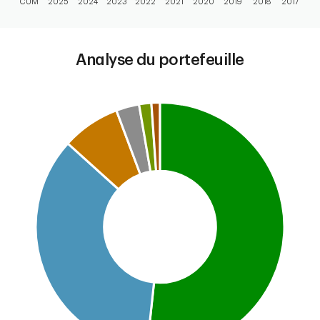
CUM
2025
2024
2023
2022
2021
2020
2019
2018
2017
End of interactive chart.
Analyse du portefeuille
Chart
Pie chart with 6 slices.
This is a portfolio analysis pie chart