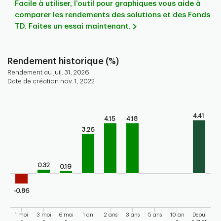
Facile à utiliser, l’outil pour graphiques vous aide à
comparer les rendements des solutions et des Fonds
TD. Faites un essai maintenant.
Rendement historique (%)
Rendement au juil. 31, 2026
Date de création nov. 1, 2022
Chart
Bar chart with 9 bars.
4.41
4.15
4.18
Bar chart for historical performance of the fund
3.26
The chart has 1 X axis displaying categories.
The chart has 1 Y axis displaying values. Range: -2 to 6.
0.32
0.19
-0.86
1 moi
3 moi
6 moi
1 an
2 ans
3 ans
5 ans
10 an
Depui