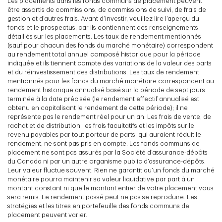
Les placements dans les fonds communs de placement peuvent
être assortis de commissions, de commissions de suivi, de frais de
gestion et d’autres frais. Avant d’investir, veuillez lire l’aperçu du
fonds et le prospectus, car ils contiennent des renseignements
détaillés sur les placements. Les taux de rendement mentionnés
(sauf pour chacun des fonds du marché monétaire) correspondent
au rendement total annuel composé historique pour la période
indiquée et ils tiennent compte des variations de la valeur des parts
et du réinvestissement des distributions. Les taux de rendement
mentionnés pour les fonds du marché monétaire correspondent au
rendement historique annualisé basé sur la période de sept jours
terminée à la date précisée (le rendement effectif annualisé est
obtenu en capitalisant le rendement de cette période); il ne
représente pas le rendement réel pour un an. Les frais de vente, de
rachat et de distribution, les frais facultatifs et les impôts sur le
revenu payables par tout porteur de parts, qui auraient réduit le
rendement, ne sont pas pris en compte. Les fonds communs de
placement ne sont pas assurés par la Société d’assurance-dépôts
du Canada ni par un autre organisme public d’assurance-dépôts.
Leur valeur fluctue souvent. Rien ne garantit qu’un fonds du marché
monétaire pourra maintenir sa valeur liquidative par part à un
montant constant ni que le montant entier de votre placement vous
sera remis. Le rendement passé peut ne pas se reproduire. Les
stratégies et les titres en portefeuille des fonds communs de
placement peuvent varier.