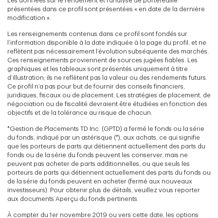
Les données sur le rendement et l’analyse de portefeuille
présentées dans ce profil sont présentées « en date de la dernière
modification ».
Les renseignements contenus dans ce profil sont fondés sur
l’information disponible à la date indiquée à la page du profil, et ne
reflètent pas nécessairement l’évolution subséquente des marchés.
Ces renseignements proviennent de sources jugées fiables. Les
graphiques et les tableaux sont présentés uniquement à titre
d’illustration; ils ne reflètent pas la valeur ou des rendements futurs.
Ce profil n’a pas pour but de fournir des conseils financiers,
juridiques, fiscaux ou de placement. Les stratégies de placement, de
négociation ou de fiscalité devraient être étudiées en fonction des
objectifs et de la tolérance au risque de chacun.
*Gestion de Placements TD Inc. (GPTD) a fermé le fonds ou la série
du fonds, indiqué par un astérisque (*), aux achats, ce qui signifie
que les porteurs de parts qui détiennent actuellement des parts du
fonds ou de la série du fonds peuvent les conserver, mais ne
peuvent pas acheter de parts additionnelles, ou que seuls les
porteurs de parts qui détiennent actuellement des parts du fonds ou
de la série du fonds peuvent en acheter (fermé aux nouveaux
investisseurs). Pour obtenir plus de détails, veuillez vous reporter
aux documents Aperçu du fonds pertinents.
À compter du 1er novembre 2019 ou vers cette date, les options