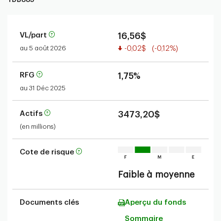
VL/part
16,56$
Valeur réduite
au 5 août 2026
-0,02$
(-0,12%)
RFG
1,75%
au 31 Déc 2025
Actifs
3473,20$
(en millions)
Cote de risque
Faible à moyenne
Documents clés
Aperçu du fonds
Sommaire