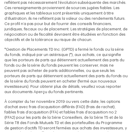
reflètent pas nécessairement l’évolution subséquente des marchés.
Ces renseignements proviennent de sources jugées fiables. Les
graphiques et les tableaux sont présentés uniquement à titre
d’illustration; ils ne reflètent pas la valeur ou des rendements futurs.
Ce profil n’a pas pour but de fournir des conseils financiers,
juridiques, fiscaux ou de placement. Les stratégies de placement, de
négociation ou de fiscalité devraient être étudiées en fonction des
objectifs et de la tolérance au risque de chacun.
*Gestion de Placements TD Inc. (GPTD) a fermé le fonds ou la série
du fonds, indiqué par un astérisque (*), aux achats, ce qui signifie
que les porteurs de parts qui détiennent actuellement des parts du
fonds ou de la série du fonds peuvent les conserver, mais ne
peuvent pas acheter de parts additionnelles, ou que seuls les
porteurs de parts qui détiennent actuellement des parts du fonds ou
de la série du fonds peuvent en acheter (fermé aux nouveaux
investisseurs). Pour obtenir plus de détails, veuillez vous reporter
aux documents Aperçu du fonds pertinents.
À compter du 1er novembre 2019 ou vers cette date, les options
d’achat avec frais d’acquisition différés (FAD) (frais de rachat),
faibles frais d’acquisition (FFA) et faibles frais d’acquisition no 2
(FFA2) pour les parts de la Série Conseillers, de la Série T5 et de la
Série T8 des Fonds Mutuels TD et des portefeuilles du Programme
de gestion d’actifs TD seront fermées aux achats des investisseurs, y