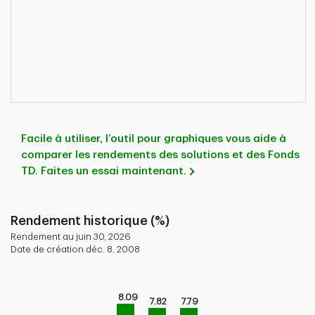
Facile à utiliser, l’outil pour graphiques vous aide à
comparer les rendements des solutions et des Fonds
TD. Faites un essai maintenant.
Rendement historique (%)
Rendement au juin 30, 2026
Date de création déc. 8, 2008
Chart
Bar chart with 9 bars.
8.09
7.82
7.79
Bar chart for historical performance of the fund