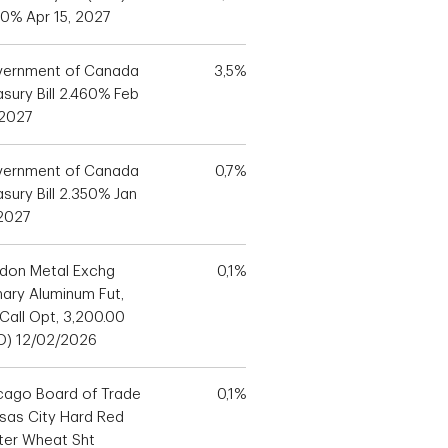
70% Apr 15, 2027
ernment of Canada
3,5%
asury Bill 2.460% Feb
 2027
ernment of Canada
0,7%
sury Bill 2.350% Jan
 2027
don Metal Exchg
0,1%
mary Aluminum Fut,
 Call Opt, 3,200.00
D) 12/02/2026
cago Board of Trade
0,1%
sas City Hard Red
ter Wheat Sht