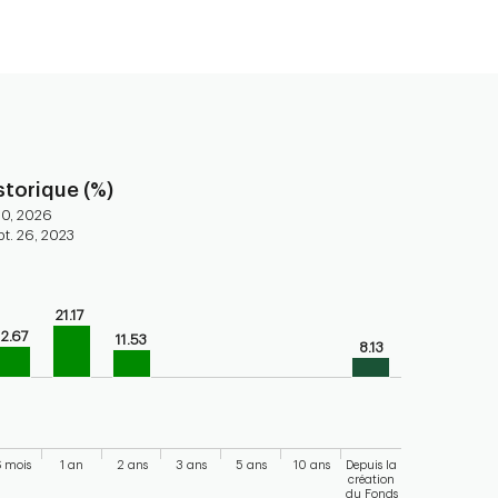
torique (%)
30, 2026
t. 26, 2023
ars.
21.17
torical performance of the fund
12.67
11.53
8.13
axis displaying categories.
axis displaying values. Range: -20 to 40.
 mois
1 an
2 ans
3 ans
5 ans
10 ans
Depuis la
création
du Fonds