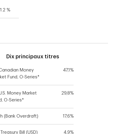
1.2 %
Dix principaux titres
Canadian Money
47,1%
ket Fund, O-Series*
U.S. Money Market
29,8%
d, O-Series*
h (Bank Overdraft)
17,6%
 Treasury Bill (USD)
4,9%