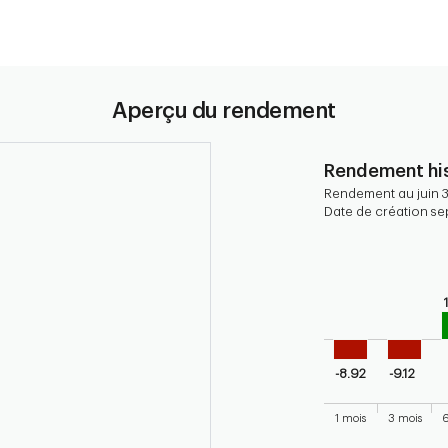
Aperçu du rendement
Rendement his
Rendement au juin 
Date de création sep
Chart
Bar chart with 9 b
Bar chart for his
The chart has 1 X 
The chart has 1 Y 
-8.92
-9.12
1 mois
3 mois
6