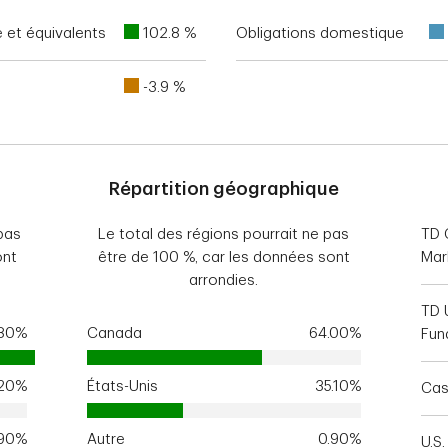
e et équivalents
102.8 %
Obligations domestique
-3.9 %
Répartition géographique
pas
Le total des régions pourrait ne pas
TD 
ont
être de 100 %, car les données sont
Mar
arrondies.
TD 
.80%
Canada
64.00%
Fun
.20%
États-Unis
35.10%
Cas
.90%
Autre
0.90%
U.S.