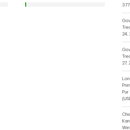
3.7
Gov
Tre
24,
Gov
Trea
27,
Lon
Pri
Pur
(US
Chi
Kan
Win