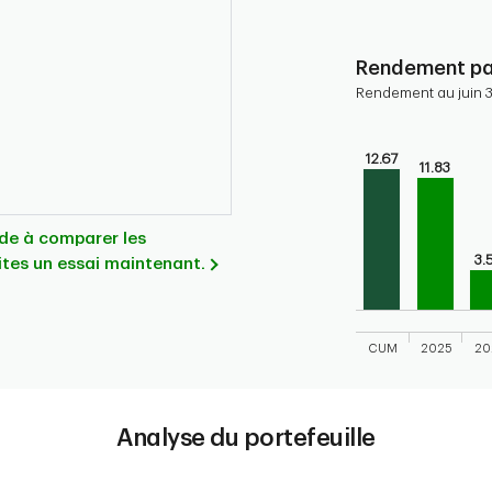
End of interactive
Rendement par
Rendement au juin 
Chart
Bar chart with 10 
12.67
11.83
Bar chart for cal
The chart has 1 X 
The chart has 1 Y 
aide à comparer les
3.
ites un essai maintenant.
CUM
2025
20
End of interactive
Analyse du portefeuille