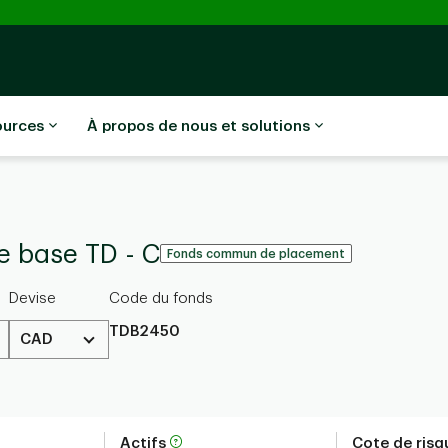
ources
À propos de nous et solutions
de base TD - C
Fonds commun de placement
Devise
Code du fonds
TDB2450
CAD
Actifs
Cote de ris