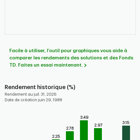
Facile à utiliser, l’outil pour graphiques vous aide à
comparer les rendements des solutions et des Fonds
TD. Faites un essai maintenant.
Rendement historique (%)
Rendement au juil. 31, 2026
Date de création juin 29, 1988
Chart
3.49
Bar chart with 9 bars.
3.15
2.97
Bar chart for historical performance of the fund
2.78
The chart has 1 X axis displaying categories.
2.25