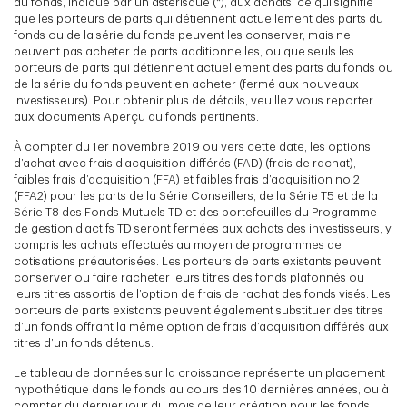
du fonds, indiqué par un astérisque (*), aux achats, ce qui signifie
que les porteurs de parts qui détiennent actuellement des parts du
fonds ou de la série du fonds peuvent les conserver, mais ne
peuvent pas acheter de parts additionnelles, ou que seuls les
porteurs de parts qui détiennent actuellement des parts du fonds ou
de la série du fonds peuvent en acheter (fermé aux nouveaux
investisseurs). Pour obtenir plus de détails, veuillez vous reporter
aux documents Aperçu du fonds pertinents.
À compter du 1er novembre 2019 ou vers cette date, les options
d’achat avec frais d’acquisition différés (FAD) (frais de rachat),
faibles frais d’acquisition (FFA) et faibles frais d’acquisition no 2
(FFA2) pour les parts de la Série Conseillers, de la Série T5 et de la
Série T8 des Fonds Mutuels TD et des portefeuilles du Programme
de gestion d’actifs TD seront fermées aux achats des investisseurs, y
compris les achats effectués au moyen de programmes de
cotisations préautorisées. Les porteurs de parts existants peuvent
conserver ou faire racheter leurs titres des fonds plafonnés ou
leurs titres assortis de l’option de frais de rachat des fonds visés. Les
porteurs de parts existants peuvent également substituer des titres
d’un fonds offrant la même option de frais d’acquisition différés aux
titres d’un fonds détenus.
Le tableau de données sur la croissance représente un placement
hypothétique dans le fonds au cours des 10 dernières années, ou à
compter du dernier jour du mois de leur création pour les fonds