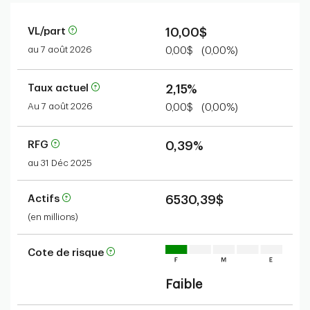
VL/part
10,00$
au 7 août 2026
0,00$
(0,00%)
Taux actuel
2,15%
Au 7 août 2026
0,00$
(0,00%)
RFG
0,39%
au 31 Déc 2025
Actifs
6530,39$
(en millions)
Cote de risque
Faible