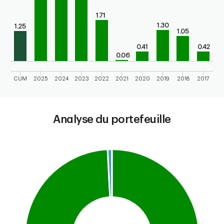
1.71
1.30
1.25
1.05
0.41
0.42
0.06
CUM
2025
2024
2023
2022
2021
2020
2019
2018
2017
End of interactive chart.
Analyse du portefeuille
Chart
Pie chart with 2 slices.
This is a portfolio analysis pie chart