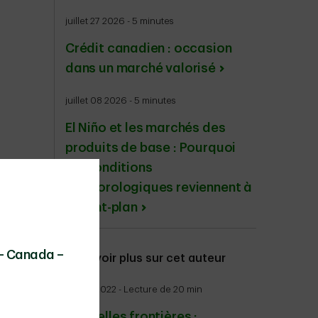
juillet 27 2026 - 5 minutes
Crédit canadien : occasion
dans un marché valorisé
juillet 08 2026 - 5 minutes
El Niño et les marchés des
produits de base : Pourquoi
les conditions
météorologiques reviennent à
l’avant-plan
 – Canada –
En savoir plus sur cet auteur
mai 23 2022 - Lecture de 20 min
Nouvelles frontières :