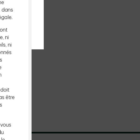
ne
e dans
égale.
sont
e, ni
ls, ni
onnés
s
e
n
 doit
as être
s
 vous
du
 le