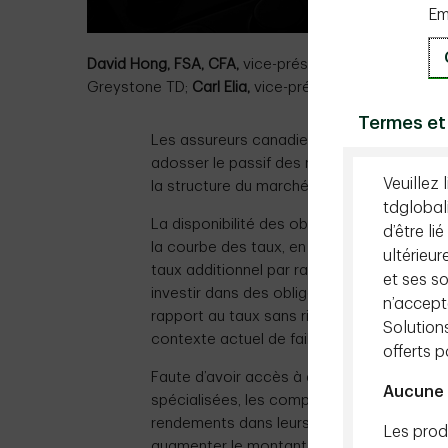
Em
David Hong, FSA, CFA,
vice-président, Gestion de P
Greystone TD;
Carl Elia,
vice-président et directeu,
Termes et
Les assureurs canadiens qui veulent con
adosser le passif des réserves d’assuranc
Veuillez 
la structure du marché canadien de titres à
tdglobal
La disponibilité des obligations publiques
d’être li
la courbe des taux, en particulier pour les
ultérieur
taux additionnel par rapport aux obligatio
et ses so
investir dans des obligations d’État à long
n’accept
rapport au taux sans risque, une stratégie
Solution
contexte actuel de faibles taux d’intérêt.
offerts 
Faute d’avoir accès à des instruments du
Aucune 
spécialisées, les compagnies d’assurance vi
rendements dans leurs portefeuilles d’ados
Les produ
augmenter le montant de réserve devant ê