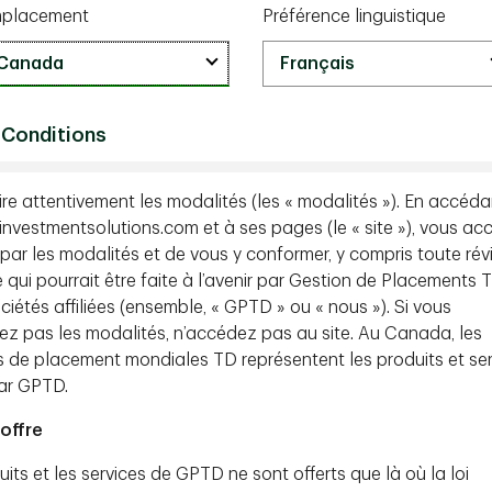
placement
Préférence linguistique
lacements TD;
Monish Arora, CFA,
vice-président,
 Greystone TD
 Conditions
cevoir des programmes de couverture pour
e vie à long terme ont peu d’options en raison de
lire attentivement les modalités (les « modalités »). En accéda
 revenu fixe.
investmentsolutions.com et à ses pages (le « site »), vous ac
 est très limitée dans le segment à long terme de
é par les modalités et de vous y conformer, y compris toute rév
 obligations de sociétés qui offrent un écart de
e qui pourrait être faite à l’avenir par Gestion de Placements T
ns d’État. Par conséquent, les assureurs doivent
ciétés affiliées (ensemble, « GPTD » ou « nous »). Si vous
 terme présentant un faible écart additionnel par
ez pas les modalités, n’accédez pas au site. Au Canada, les
 qui peut être particulièrement coûteuse dans le
s de placement mondiales TD représentent les produits et se
par GPTD.
 marché privé ou à des stratégies de placement
offre
e pourraient avoir de la difficulté à générer des
sement du passif. Cette situation pourrait faire
its et les services de GPTD ne sont offerts que là où la loi
tre détenu, réduire le revenu de placement