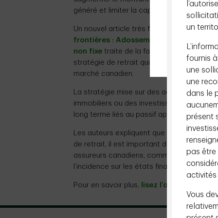
l’autoris
généré et limiter la capacité des assureurs 
sollicit
un territ
Un nouvel article très fouillé de Gestion d
frontières : Adossement des passifs d’
L’informa
non fixe
traite de la façon dont ce probl
fournis à
stratégie de retrait qui compense la disponi
une solli
marché canadien.
une reco
La stratégie mise sur des actifs à revenu
dans le p
immobiliers ou des investissements en infra
aucuneme
long terme liés au passif après un certain
présent s
investiss
Les auteurs expliquent que lorsqu’on éval
renseign
de retrait, il est important de tenir compt
pas être
assureurs canadiens, comme les avantages
considér
l’incidence sur les états financiers.
activités
Pour en savoir plus,
lisez l’article complet
Vous dev
relative
présent s