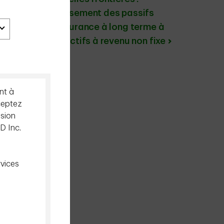
Adossement des passifs
d'assurance à long terme à
des actifs à revenu non fixe
nt à
ceptez
ision
D Inc.
rvices