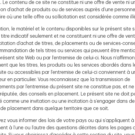
e. Le contenu de ce site ne constitue ni une offre de vente ni u
à offrir des prix concurrentiels.
ation d’achat de produits ou de services auprès d’une personn
oire où une telle offre ou sollicitation est considérée comme ill
e Placements TD Inc. (GPTD) intitulé
Nouvelles
assurance à long terme à des actifs à revenu
tion, le matériel et le contenu disponibles sur le présent site 
ème complexe pourrait être résolu au moyen d’une
 titre indicatif seulement et ne constituent ni une offre de vent
bilité limitée du crédit à long terme sur le
citation d’achat de titres, de placements ou de services-consei
mmandation de tels titres ou services qui peuvent être menti
 non fixe, comme des actions, des biens
résent site Web ou par l’entremise de celui-ci. Nous n’affirmon
structures pour soutenir les flux de trésorerie à
nt que les titres, les produits ou les services abordés dans l
 nombre d’années.
ite ou accessibles par l’entremise de celui-ci conviennent à u
eur en particulier. Vous reconnaissez que la transmission de
ue la pertinence et le compromis des stratégies
ements par l’entremise du présent site ne constitue pas, et ne
e des objectifs et des contraintes propres aux
 réputée, des conseils en placement. Le présent site ne doit p
 économiques, l’efficience du capital et
é comme une invitation ou une incitation à s’engager dans de
 de placement dans quelque territoire que ce soit.
 ici.
ez vous informer des lois de votre pays ou qui s’appliquent à
ment à l’une ou l’autre des questions décrites dans les pages 
ite. Si vous choisissez d’accéder à cette section du site, vous