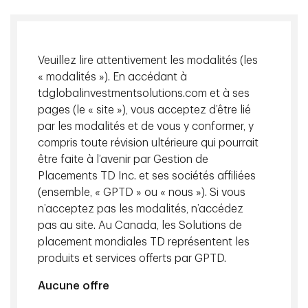
Veuillez lire attentivement les modalités (les
« modalités »). En accédant à
tdglobalinvestmentsolutions.com et à ses
pages (le « site »), vous acceptez d’être lié
par les modalités et de vous y conformer, y
compris toute révision ultérieure qui pourrait
Présentation du Navigateur de portefeuille TD, la nouvelle
être faite à l’avenir par Gestion de
identité de la plateforme de gestion des actifs et des
Placements TD Inc. et ses sociétés affiliées
passifs de Gestion de Placements TD Inc. (GPTD). Cette
(ensemble, « GPTD » ou « nous »). Si vous
nouvelle identité englobe la gamme exclusive d’outils de
n’acceptez pas les modalités, n’accédez
GPTD conçus pour aider les investisseurs institutionnels à
pas au site. Au Canada, les Solutions de
relever leurs plus grands défis de manière collaborative.
placement mondiales TD représentent les
produits et services offerts par GPTD.
Si vous souhaitez en savoir plus sur le Navigateur de
portefeuille TD ou voir une démonstration, veuillez
Aucune offre
communiquer avec votre gestionnaire relationnel, Solutions