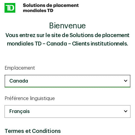
Skip to main content
Bienvenue
Présentation du Navigateur de portefeuille TD
Perspectives
Vous entrez sur le site de Solutions de placement
mondiales TD – Canada – Clients institutionnels.
Connaissances en placement
décembre 03 2024
Présentation du Navigateur de
Emplacement
portefeuille TD
Lecture de 1 min
Préférence linguistique
Termes et Conditions