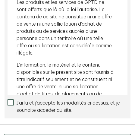
de placement mondiales TD.
Les produits et les services de GPTD ne
sont offerts que là où la loi l’autorise. Le
contenu de ce site ne constitue ni une offre
Contenu connexe
de vente ni une sollicitation d’achat de
juillet 16 2026 - 25 minutes
produits ou de services auprès d’une
personne dans un territoire où une telle
Faut-il recommencer à garnir les portefeuilles
offre ou sollicitation est considérée comme
de produits de base? | Balado Points de vue des
illégale.
gestionnaires de portefeuille
L’information, le matériel et le contenu
disponibles sur le présent site sont fournis à
juillet 24 2026 - 25 minutes
titre indicatif seulement et ne constituent ni
Pourquoi les titres à revenu fixe sont redevenus
une offre de vente, ni une sollicitation
importants | Balado TDAM Talks
d’achat de titres, de placements ou de
services-conseils, ni une recommandation
J’ai lu et j’accepte les modalités ci-dessus, et je
de tels titres ou services qui peuvent être
souhaite accéder au site.
En savoir plus sur cet auteur
mentionnés dans le présent site Web ou par
l’entremise de celui-ci. Nous n’affirmons
mars 25 2022 - Lecture de 20 min
aucunement que les titres, les produits ou