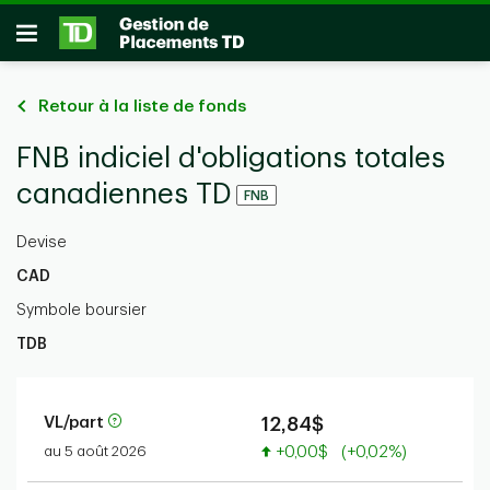
Passer au contenu principal
Ouvrir
Retour à la liste de fonds
FNB indiciel d'obligations totales
canadiennes TD
FNB
Devise
CAD
Symbole boursier
TDB
VL/part
12,84$
Valeur accrue
au 5 août 2026
+0,00$
(+0,02%)