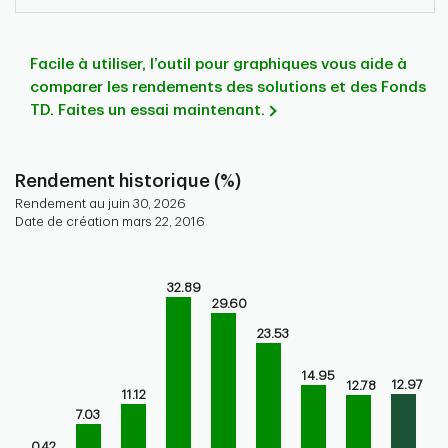
Facile à utiliser, l’outil pour graphiques vous aide à
comparer les rendements des solutions et des Fonds
TD. Faites un essai maintenant.
Rendement historique (%)
Rendement au juin 30, 2026
Date de création mars 22, 2016
Chart
Bar chart with 9 bars.
32.89
29.60
Bar chart for historical performance of the fund
The chart has 1 X axis displaying categories.
23.53
The chart has 1 Y axis displaying values. Range: 0 to 40.
14.95
12.97
12.78
11.12
7.03
0.42