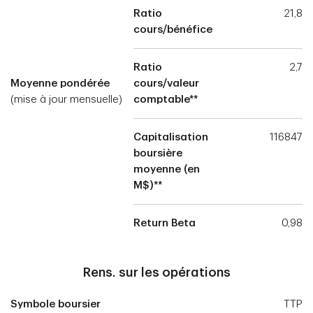
Ratio
21,8
cours/bénéfice
Ratio
2,7
Moyenne pondérée
cours/valeur
(mise à jour mensuelle)
comptable**
Capitalisation
116847
boursière
moyenne (en
M$)**
Return Beta
0,98
Rens. sur les opérations
Symbole boursier
TTP