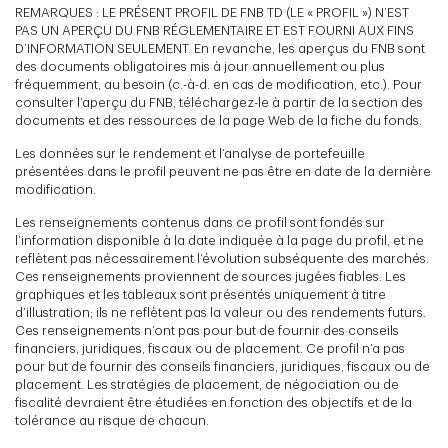
REMARQUES : LE PRÉSENT PROFIL DE FNB TD (LE « PROFIL ») N’EST
PAS UN APERÇU DU FNB RÉGLEMENTAIRE ET EST FOURNI AUX FINS
D’INFORMATION SEULEMENT. En revanche, les aperçus du FNB sont
des documents obligatoires mis à jour annuellement ou plus
fréquemment, au besoin (c.-à-d. en cas de modification, etc.). Pour
consulter l’aperçu du FNB, téléchargez-le à partir de la section des
documents et des ressources de la page Web de la fiche du fonds.
Les données sur le rendement et l’analyse de portefeuille
présentées dans le profil peuvent ne pas être en date de la dernière
modification.
Les renseignements contenus dans ce profil sont fondés sur
l’information disponible à la date indiquée à la page du profil, et ne
reflètent pas nécessairement l’évolution subséquente des marchés.
Ces renseignements proviennent de sources jugées fiables. Les
graphiques et les tableaux sont présentés uniquement à titre
d’illustration; ils ne reflètent pas la valeur ou des rendements futurs.
Ces renseignements n’ont pas pour but de fournir des conseils
financiers, juridiques, fiscaux ou de placement. Ce profil n’a pas
pour but de fournir des conseils financiers, juridiques, fiscaux ou de
placement. Les stratégies de placement, de négociation ou de
fiscalité devraient être étudiées en fonction des objectifs et de la
tolérance au risque de chacun.