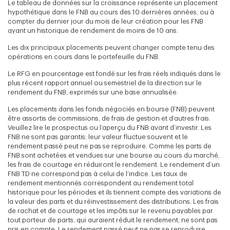
Le tableau de données sur la croissance représente un placement
hypothétique dans le FNB au cours des 10 dernières années, ou à
compter du dernier jour du mois de leur création pour les FNB
ayant un historique de rendement de moins de 10 ans.
Les dix principaux placements peuvent changer compte tenu des
opérations en cours dans le portefeuille du FNB.
Le RFG en pourcentage est fondé sur les frais réels indiqués dans le
plus récent rapport annuel ou semestriel de la direction sur le
rendement du FNB, exprimés sur une base annualisée.
Les placements dans les fonds négociés en bourse (FNB) peuvent
être assortis de commissions, de frais de gestion et d’autres frais.
Veuillez lire le prospectus ou l’aperçu du FNB avant d’investir. Les
FNB ne sont pas garantis; leur valeur fluctue souvent et le
rendement passé peut ne pas se reproduire. Comme les parts de
FNB sont achetées et vendues sur une bourse au cours du marché,
les frais de courtage en réduiront le rendement. Le rendement d’un
FNB TD ne correspond pas à celui de l’indice. Les taux de
rendement mentionnés correspondent au rendement total
historique pour les périodes et ils tiennent compte des variations de
la valeur des parts et du réinvestissement des distributions. Les frais
de rachat et de courtage et les impôts sur le revenu payables par
tout porteur de parts, qui auraient réduit le rendement, ne sont pas
pris en compte. Le rendement passé peut ne pas se reproduire.