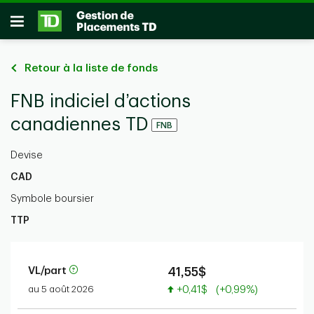
Passer au contenu principal
Ouvrir
Retour à la liste de fonds
FNB indiciel d’actions
canadiennes TD
FNB
Devise
CAD
Symbole boursier
TTP
VL/part
41,55$
Valeur accrue
au 5 août 2026
+0,41$
(+0,99%)