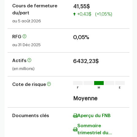
Cours de fermeture
41,55$
du/part
Valeur accrue
+0,43$
(+1,05%)
au 5 août 2026
RFG
0,05%
au 31 Déc 2025
Actifs
6432,23$
(en millions)
Cote de risque
Moyenne
Documents clés
Aperçu du FNB
Sommaire
trimestriel du