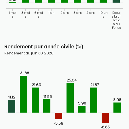
1 moi
3 moi
6 moi
1 an
2 ans
3 ans
5 ans
10 an
Depui
s
s
s
s
s la cr
éatio
n du
Fonds
End of interactive chart.
Rendement par année civile (%)
Rendement au juin 30, 2026
Chart
Bar chart with 10 bars.
31.88
Bar chart for calendar performance of the fund
25.64
The chart has 1 X axis displaying categories.
21.69
21.67
The chart has 1 Y axis displaying values. Range: -20 to 40.
11.55
11.12
8.98
5.98
-5.59
-8.85