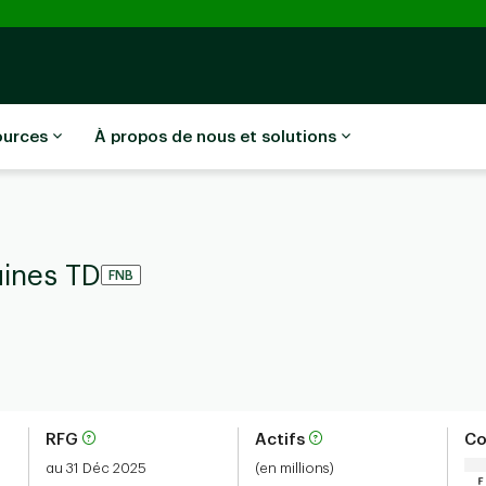
ources
À propos de nous et solutions
aines TD
FNB
RFG
Actifs
Co
au 31 Déc 2025
(en millions)