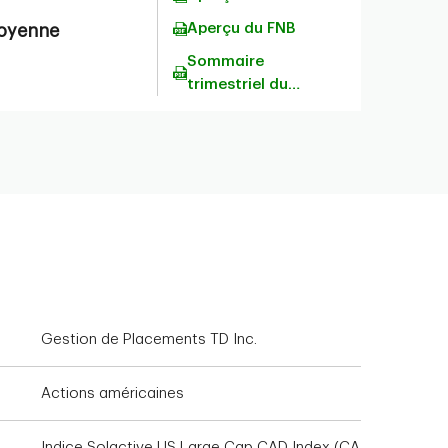
Aperçu du FNB
oyenne
Sommaire
trimestriel du
portefeuille
Gestion de Placements TD Inc.
Actions américaines
Indice Solactive US Large Cap CAD Index (CA