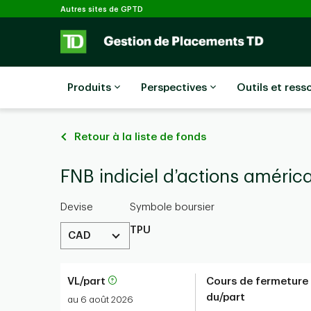
Sélectionné
Passer au contenu principal
Autres sites de GPTD
Produits
Perspectives
Outils et ress
Retour à la liste de fonds
FNB indiciel d’actions améric
Devise
Symbole boursier
TPU
CAD
VL/part
Cours de fermeture
du/part
au 6 août 2026