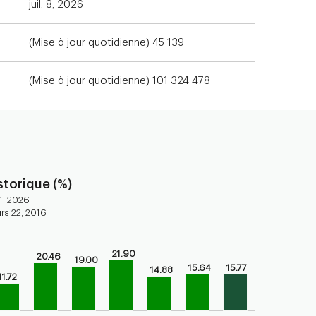
juil. 8, 2026
(Mise à jour quotidienne) 45 139
(Mise à jour quotidienne) 101 324 478
torique (%)
1, 2026
rs 22, 2016
21.90
ars.
20.46
19.00
15.64
15.77
14.88
torical performance of the fund
11.72
axis displaying categories.
axis displaying values. Range: -10 to 30.