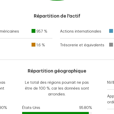
Répartition de l'actif
méricaines
95.7 %
Actions internationales
1.6 %
Trésorerie et équivalents
Répartition géographique
pas
Le total des régions pourrait ne pas
NVI
ont
être de 100 %, car les données sont
arrondies.
Appl
ord
.90%
États-Unis
95.80%