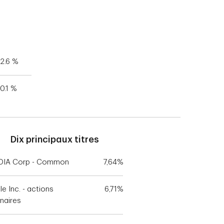
2.6 %
0.1 %
Dix principaux titres
DIA Corp - Common
7,64%
e Inc. - actions
6,71%
inaires