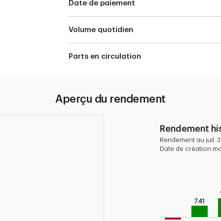
Date de paiement
Volume quotidien
Parts en circulation
Aperçu du rendement
Rendement his
Rendement au juil. 3
Date de création ma
Chart
Bar chart with 9 b
Bar chart for his
The chart has 1 X 
7.41
The chart has 1 Y 