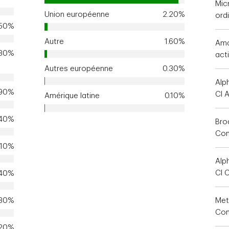
Mic
Union européenne
2.20%
ord
.50%
Autre
1.60%
Ama
.30%
act
Autres européenne
0.30%
Alp
.90%
Cl 
Amérique latine
0.10%
.40%
Bro
Co
.10%
Alp
Cl 
.40%
.30%
Met
Com
.20%