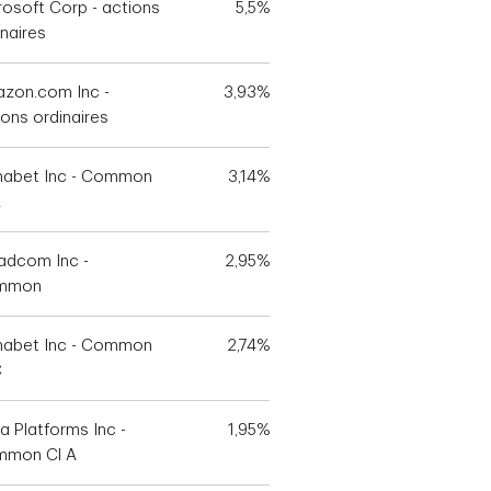
rosoft Corp - actions
5,5%
inaires
zon.com Inc -
3,93%
ions ordinaires
habet Inc - Common
3,14%
A
adcom Inc -
2,95%
mmon
habet Inc - Common
2,74%
C
a Platforms Inc -
1,95%
mon Cl A