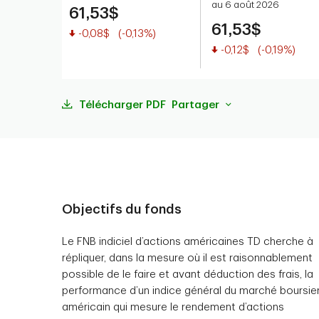
au 6 août 2026
61,53$
61,53$
Valeur réduite
-0,08$
(-0,13%)
Valeur réduite
-0,12$
(-0,19%)
Télécharger PDF
Partager
Objectifs du fonds
Le FNB indiciel d’actions américaines TD cherche à
répliquer, dans la mesure où il est raisonnablement
possible de le faire et avant déduction des frais, la
performance d’un indice général du marché boursie
américain qui mesure le rendement d’actions