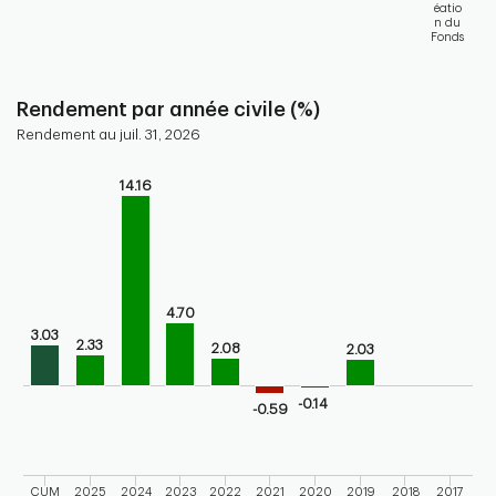
éatio
n du
Fonds
End of interactive chart.
Rendement par année civile (%)
Rendement au juil. 31, 2026
Chart
14.16
Bar chart with 10 bars.
Bar chart for calendar performance of the fund
The chart has 1 X axis displaying categories.
The chart has 1 Y axis displaying values. Range: -5 to 15.
4.70
3.03
2.33
2.08
2.03
-0.14
-0.59
CUM
2025
2024
2023
2022
2021
2020
2019
2018
2017