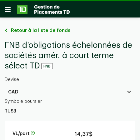
Passer au contenu principal
Ouvrir
Retour à la liste de fonds
FNB d’obligations échelonnées de
sociétés amér. à court terme
sélect TD
FNB
Devise
CAD
Symbole boursier
TUSB
VL/part
14,37$