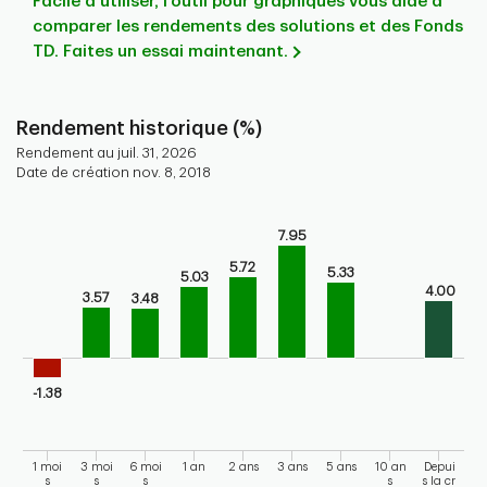
Facile à utiliser, l’outil pour graphiques vous aide à
comparer les rendements des solutions et des Fonds
TD. Faites un essai maintenant.
Rendement historique (%)
Rendement au juil. 31, 2026
Date de création nov. 8, 2018
Chart
7.95
Bar chart with 9 bars.
Bar chart for historical performance of the fund
5.72
5.33
5.03
The chart has 1 X axis displaying categories.
4.00
3.57
3.48
The chart has 1 Y axis displaying values. Range: -5 to 10.
-1.38
1 moi
3 moi
6 moi
1 an
2 ans
3 ans
5 ans
10 an
Depui
s
s
s
s
s la cr