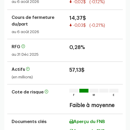
Valeur réduite
au 6 août 2026
-0,02$
(-0,12%)
Cours de fermeture
14,37$
du/part
Valeur réduite
-0,03$
(-0,21%)
au 6 août 2026
RFG
0,28%
au 31 Déc 2025
Actifs
57,13$
(en millions)
Cote de risque
Faible à moyenne
Documents clés
Aperçu du FNB