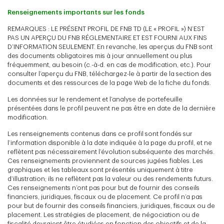
Renseignements importants sur les fonds
REMARQUES : LE PRÉSENT PROFIL DE FNB TD (LE « PROFIL ») N’EST
PAS UN APERÇU DU FNB RÉGLEMENTAIRE ET EST FOURNI AUX FINS
D’INFORMATION SEULEMENT. En revanche, les aperçus du FNB sont
des documents obligatoires mis à jour annuellement ou plus
fréquemment, au besoin (c.-à-d. en cas de modification, etc.). Pour
consulter l’aperçu du FNB, téléchargez-le à partir de la section des
documents et des ressources de la page Web de la fiche du fonds.
Les données sur le rendement et l’analyse de portefeuille
présentées dans le profil peuvent ne pas être en date de la dernière
modification.
Les renseignements contenus dans ce profil sont fondés sur
l’information disponible à la date indiquée à la page du profil, et ne
reflètent pas nécessairement l’évolution subséquente des marchés.
Ces renseignements proviennent de sources jugées fiables. Les
graphiques et les tableaux sont présentés uniquement à titre
d’illustration; ils ne reflètent pas la valeur ou des rendements futurs.
Ces renseignements n’ont pas pour but de fournir des conseils
financiers, juridiques, fiscaux ou de placement. Ce profil n’a pas
pour but de fournir des conseils financiers, juridiques, fiscaux ou de
placement. Les stratégies de placement, de négociation ou de
fiscalité devraient être étudiées en fonction des objectifs et de la