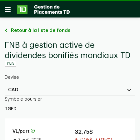
Passer au contenu principal
Ouvrir
Retour à la liste de fonds
FNB à gestion active de
dividendes bonifiés mondiaux TD
FNB
Devise
CAD
Symbole boursier
TGED
VL/part
32,75$
Valeur réduite
au 7 août 2026
-0,05$
(-0,15%)