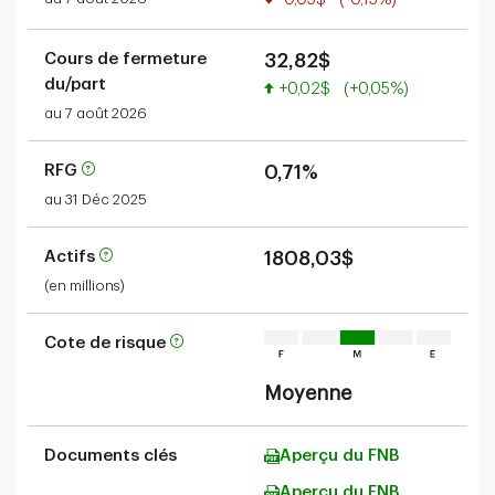
Cours de fermeture
32,82$
du/part
Valeur accrue
+0,02$
(+0,05%)
au 7 août 2026
RFG
0,71%
au 31 Déc 2025
Actifs
1808,03$
(en millions)
Cote de risque
Moyenne
Documents clés
Aperçu du FNB
Aperçu du FNB