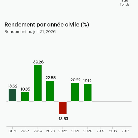
n du
Fonds
End of interactive chart.
Rendement par année civile (%)
Rendement au juil. 31, 2026
Chart
Bar chart with 10 bars.
Bar chart for calendar performance of the fund
39.26
The chart has 1 X axis displaying categories.
The chart has 1 Y axis displaying values. Range: -20 to 60.
22.55
20.22
19.12
13.62
10.35
-13.83
CUM
2025
2024
2023
2022
2021
2020
2019
2018
2017
End of interactive chart.