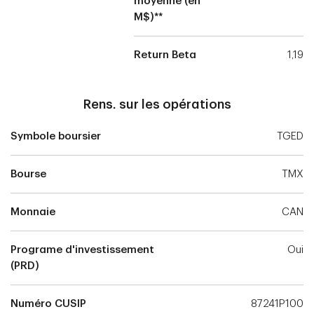
moyenne (en
M$)**
Return Beta
1,19
Rens. sur les opérations
Symbole boursier
TGED
Bourse
TMX
Monnaie
CAN
Programe d'investissement
Oui
(PRD)
Numéro CUSIP
87241P100