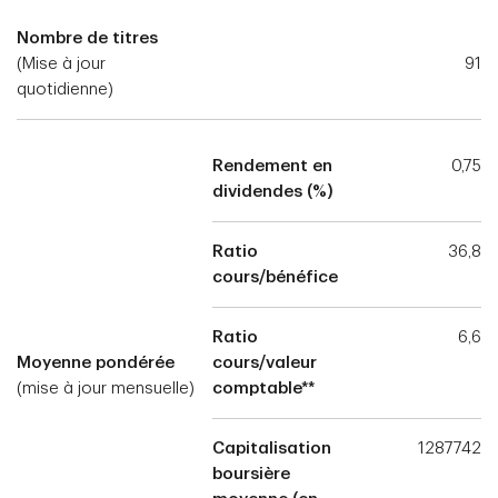
Nombre de titres
(Mise à jour
91
quotidienne)
Rendement en
0,75
dividendes (%)
Ratio
36,8
cours/bénéfice
Ratio
6,6
Moyenne pondérée
cours/valeur
(mise à jour mensuelle)
comptable**
Capitalisation
1287742
boursière