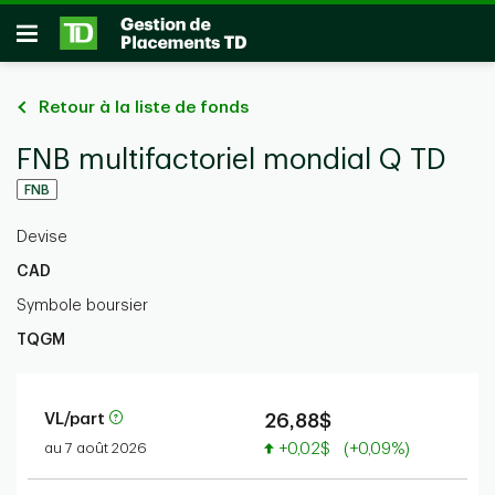
Passer au contenu principal
Ouvrir
Retour à la liste de fonds
FNB multifactoriel mondial Q TD
FNB
Devise
CAD
Symbole boursier
TQGM
VL/part
26,88$
Valeur accrue
au 7 août 2026
+0,02$
(+0,09%)