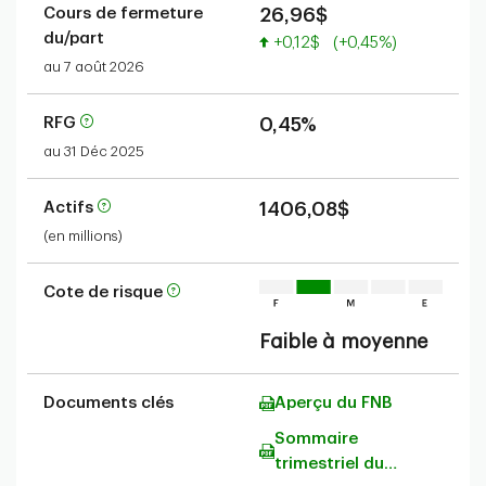
Cours de fermeture
26,96$
du/part
Valeur accrue
+0,12$
(+0,45%)
au 7 août 2026
RFG
0,45%
au 31 Déc 2025
Actifs
1406,08$
(en millions)
Cote de risque
Faible à moyenne
Documents clés
Aperçu du FNB
Sommaire
trimestriel du