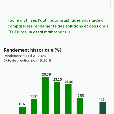
Facile à utiliser, l’outil pour graphiques vous aide à
comparer les rendements des solutions et des Fonds
TD. Faites un essai maintenant.
Rendement historique (%)
Rendement au juil. 31, 2026
Date de création nov. 19, 2019
Chart
26.39
Bar chart with 9 bars.
23.26
Bar chart for historical performance of the fund
21.90
The chart has 1 X axis displaying categories.
The chart has 1 Y axis displaying values. Range: 0 to 30.
13.55
13.21
11.21
8.37