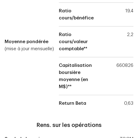
Ratio
19,4
cours/bénéfice
Ratio
2,2
Moyenne pondérée
cours/valeur
(mise à jour mensuelle)
comptable**
Capitalisation
660826
boursière
moyenne (en
M$)**
Return Beta
0,63
Rens. sur les opérations