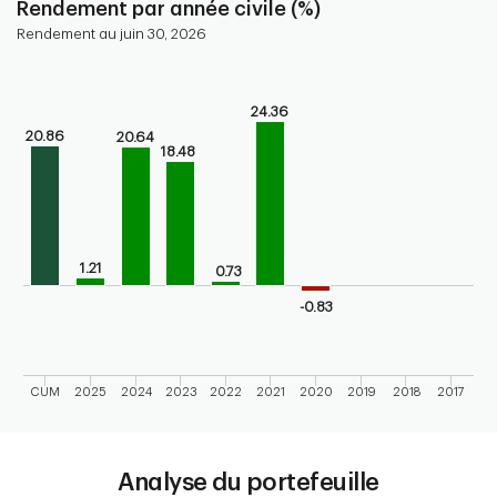
Rendement par année civile (%)
Rendement au juin 30, 2026
Chart
Bar chart with 10 bars.
24.36
Bar chart for calendar performance of the fund
20.86
20.64
The chart has 1 X axis displaying categories.
18.48
The chart has 1 Y axis displaying values. Range: -10 to 30.
1.21
0.73
-0.83
CUM
2025
2024
2023
2022
2021
2020
2019
2018
2017
End of interactive chart.
Analyse du portefeuille