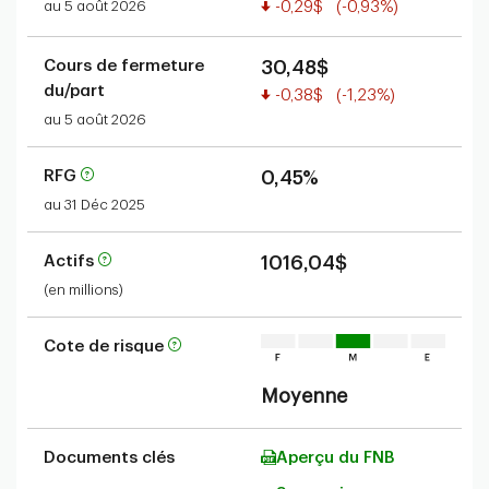
Valeur réduite
au 5 août 2026
-0,29$
(-0,93%)
Cours de fermeture
30,48$
du/part
Valeur réduite
-0,38$
(-1,23%)
au 5 août 2026
RFG
0,45%
au 31 Déc 2025
Actifs
1016,04$
(en millions)
Cote de risque
Moyenne
Documents clés
Aperçu du FNB