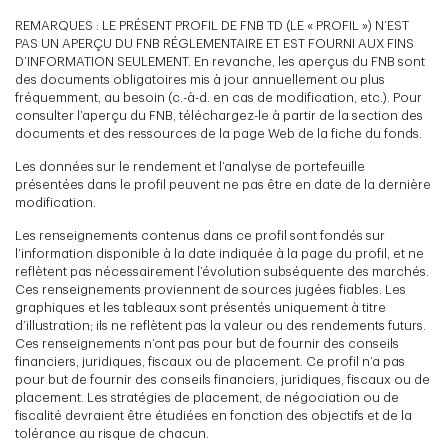
REMARQUES : LE PRÉSENT PROFIL DE FNB TD (LE « PROFIL ») N’EST
PAS UN APERÇU DU FNB RÉGLEMENTAIRE ET EST FOURNI AUX FINS
D’INFORMATION SEULEMENT. En revanche, les aperçus du FNB sont
des documents obligatoires mis à jour annuellement ou plus
fréquemment, au besoin (c.-à-d. en cas de modification, etc.). Pour
consulter l’aperçu du FNB, téléchargez-le à partir de la section des
documents et des ressources de la page Web de la fiche du fonds.
Les données sur le rendement et l’analyse de portefeuille
présentées dans le profil peuvent ne pas être en date de la dernière
modification.
Les renseignements contenus dans ce profil sont fondés sur
l’information disponible à la date indiquée à la page du profil, et ne
reflètent pas nécessairement l’évolution subséquente des marchés.
Ces renseignements proviennent de sources jugées fiables. Les
graphiques et les tableaux sont présentés uniquement à titre
d’illustration; ils ne reflètent pas la valeur ou des rendements futurs.
Ces renseignements n’ont pas pour but de fournir des conseils
financiers, juridiques, fiscaux ou de placement. Ce profil n’a pas
pour but de fournir des conseils financiers, juridiques, fiscaux ou de
placement. Les stratégies de placement, de négociation ou de
fiscalité devraient être étudiées en fonction des objectifs et de la
tolérance au risque de chacun.