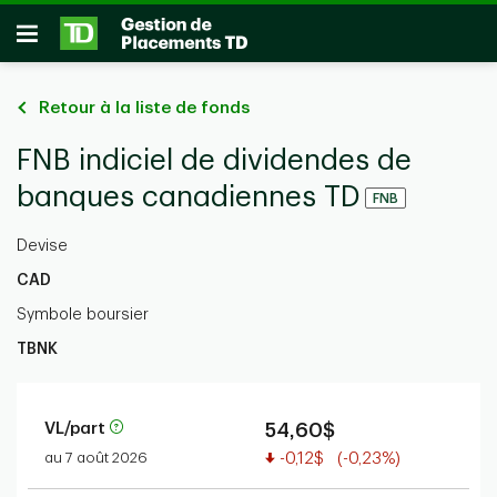
Passer au contenu principal
Ouvrir
Retour à la liste de fonds
FNB indiciel de dividendes de
banques canadiennes TD
FNB
Devise
CAD
Symbole boursier
TBNK
VL/part
54,60$
Valeur réduite
au 7 août 2026
-0,12$
(-0,23%)