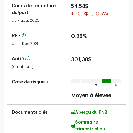
Cours de fermeture
54,58$
du/part
Valeur réduite
-0,03$
(-0,05%)
au 7 août 2026
RFG
0,28%
au 31 Déc 2025
Actifs
301,38$
(en millions)
Cote de risque
Moyen à élevée
Documents clés
Aperçu du FNB
Sommaire
trimestriel du