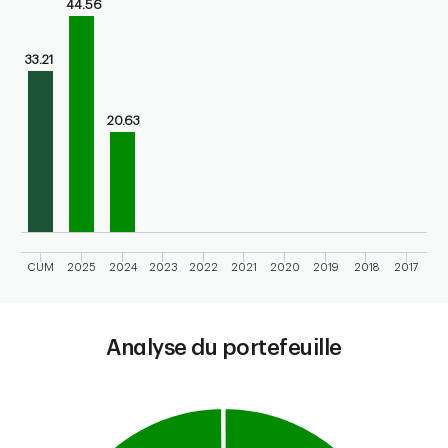
Bar chart with 10 bars.
44.56
Bar chart for calendar performance of the fund
The chart has 1 X axis displaying categories.
33.21
The chart has 1 Y axis displaying values. Range: 0 to 50.
20.63
CUM
2025
2024
2023
2022
2021
2020
2019
2018
2017
End of interactive chart.
Analyse du portefeuille
Chart
Pie chart with 2 slices.
This is a portfolio analysis pie chart