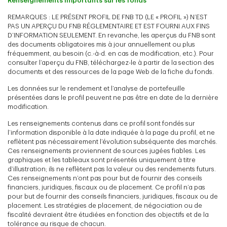
Renseignements importants sur les fonds
REMARQUES : LE PRÉSENT PROFIL DE FNB TD (LE « PROFIL ») N’EST
PAS UN APERÇU DU FNB RÉGLEMENTAIRE ET EST FOURNI AUX FINS
D’INFORMATION SEULEMENT. En revanche, les aperçus du FNB sont
des documents obligatoires mis à jour annuellement ou plus
fréquemment, au besoin (c.-à-d. en cas de modification, etc.). Pour
consulter l’aperçu du FNB, téléchargez-le à partir de la section des
documents et des ressources de la page Web de la fiche du fonds.
Les données sur le rendement et l’analyse de portefeuille
présentées dans le profil peuvent ne pas être en date de la dernière
modification.
Les renseignements contenus dans ce profil sont fondés sur
l’information disponible à la date indiquée à la page du profil, et ne
reflètent pas nécessairement l’évolution subséquente des marchés.
Ces renseignements proviennent de sources jugées fiables. Les
graphiques et les tableaux sont présentés uniquement à titre
d’illustration; ils ne reflètent pas la valeur ou des rendements futurs.
Ces renseignements n’ont pas pour but de fournir des conseils
financiers, juridiques, fiscaux ou de placement. Ce profil n’a pas
pour but de fournir des conseils financiers, juridiques, fiscaux ou de
placement. Les stratégies de placement, de négociation ou de
fiscalité devraient être étudiées en fonction des objectifs et de la
tolérance au risque de chacun.